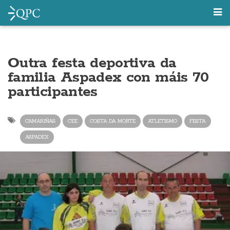
Outra festa deportiva da
familia Aspadex con máis 70
participantes
CAMARIÑAS
CEE
COSTA DA MORTE
ATLETISMO
FESTA
ASPADEX