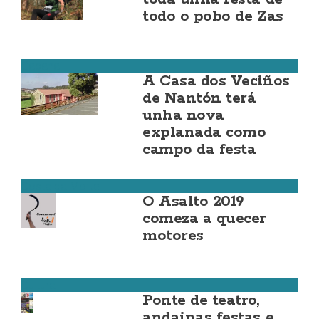
todo o pobo de Zas
Cabana
A Casa dos Veciños
de Nantón terá
unha nova
explanada como
campo da festa
Costa da Morte
O Asalto 2019
comeza a quecer
motores
Cultura
Ponte de teatro,
andainas festas e