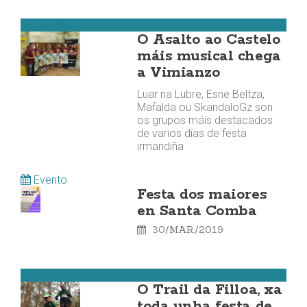
Vimianzo
O Asalto ao Castelo
máis musical chega
a Vimianzo
Luar na Lubre, Esne Beltza,
Mafalda ou SkandaloGz son
os grupos máis destacados
de varios días de festa
irmandiña
Evento
Festa dos maiores
en Santa Comba
30/MAR./2019
Zas
O Trail da Filloa, xa
toda unha festa de