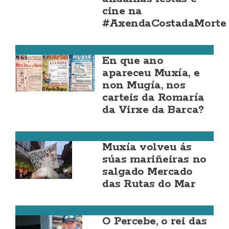
cine na
#AxendaCostadaMorte
Muxía
En que ano
apareceu Muxía, e
non Mugía, nos
carteis da Romaría
da Virxe da Barca?
Muxía
Muxía volveu ás
súas mariñeiras no
salgado Mercado
das Rutas do Mar
Ponteceso
O Percebe, o rei das