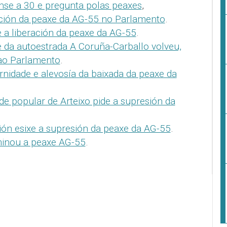
nse a 30 e pregunta polas peaxes
,
ación da peaxe da AG-55 no Parlamento
.
e a liberación da peaxe da AG-55
.
 da autoestrada A Coruña-Carballo volveu,
ao Parlamento
.
rnidade e alevosía da baixada da peaxe da
lde popular de Arteixo pide a supresión da
ón esixe a supresión da peaxe da AG-55
.
minou a peaxe AG-55
.