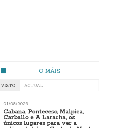
O MÁIS
VISTO
ACTUAL
01/08/2026
Cabana, Ponteceso, Malpica,
Carballo e A Laracha, os
únicos lugares para ver a