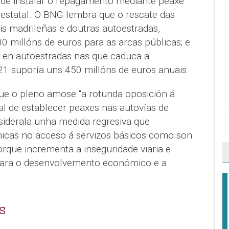
 de instalar o repagamento mediante peaxe
e estatal. O BNG lembra que o rescate das
is madrileñas e doutras autoestradas,
0 millóns de euros para as arcas públicas; e
 en autoestradas nas que caduca a
1 suporía uns 450 millóns de euros anuais.
que o pleno amose “a rotunda oposición á
al de establecer peaxes nas autovías de
onsiderala unha medida regresiva que
icas no acceso á servizos básicos como son
porque incrementa a inseguridade viaria e
ara o desenvolvemento económico e a
S