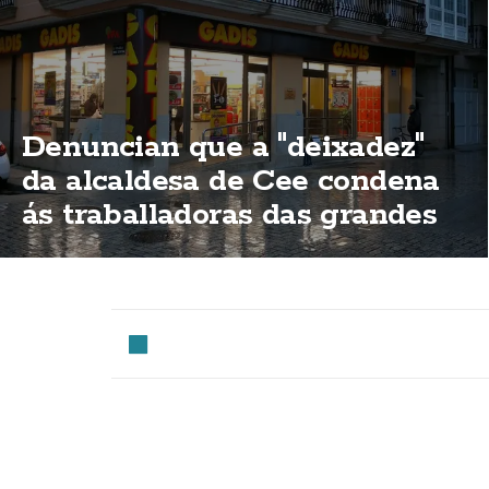
Denuncian que a "deixadez"
da alcaldesa de Cee condena
ás traballadoras das grandes
superificies a traballar o 15 de
agosto