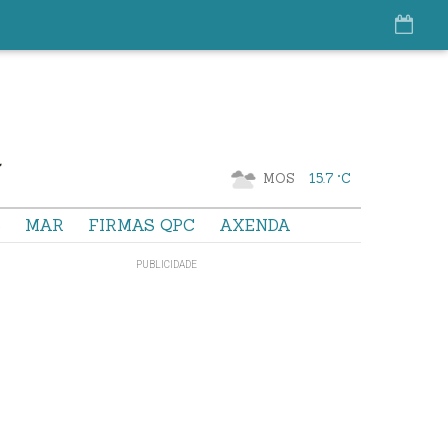
MOS
15.7 °C
S
MAR
FIRMAS QPC
AXENDA