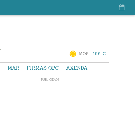
MOS
19.6 °C
S
MAR
FIRMAS QPC
AXENDA