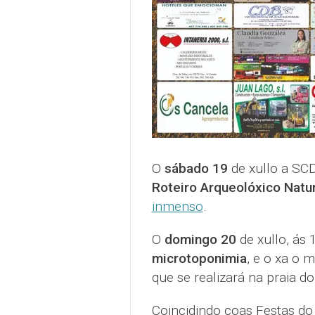
O
sábado 19
de xullo a SC
Roteiro Arqueolóxico Natur
inmenso
.
O
domingo 20
de xullo, ás
microtoponimia
, e o xa o m
que se realizará na praia 
Coincidindo coas Festas do