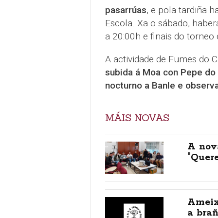
pasarrúas
, e pola tardiña
Escola. Xa o sábado, haberá
a 20:00h e finais do torneo 
A actividade de Fumes do C
subida á Moa con Pepe do 
nocturno a Banle e observ
MÁIS NOVAS
A nov
"Quer
Ameix
a brañ