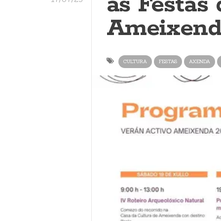
as Festas
Ameixend
CULTURA
FESTAS
AXENDA