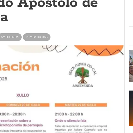
 do Apóstolo de
a
AMEIXENDA
FUMES DO CAL