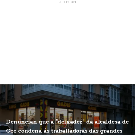
Denuncian que a "deixadez" da alcaldesa de
Cee condena ás traballadoras das grandes