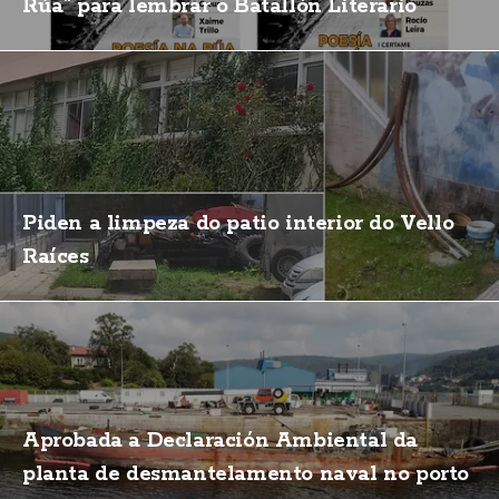
Rúa" para lembrar o Batallón Literario
Piden a limpeza do patio interior do Vello
Raíces
Aprobada a Declaración Ambiental da
planta de desmantelamento naval no porto