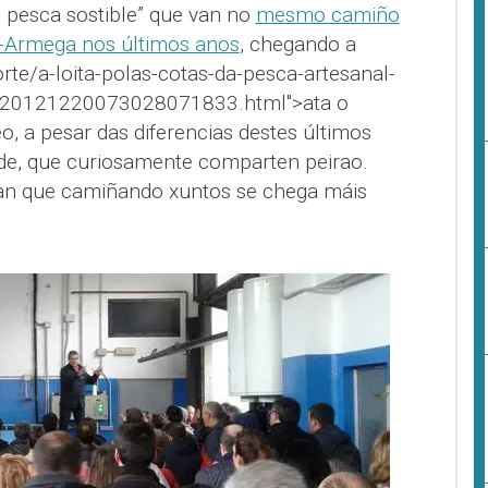
 pesca sostible” que van no
mesmo camiño
ar-Armega nos últimos anos
, chegando a
rte/a-loita-polas-cotas-da-pesca-artesanal-
s/20121220073028071833.html">ata o
 a pesar das diferencias destes últimos
ade, que curiosamente comparten peirao.
an que camiñando xuntos se chega máis