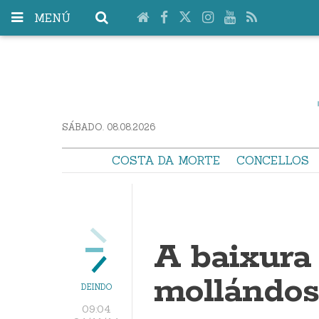
MENÚ
SÁBADO. 08.08.2026
COSTA DA MORTE
CONCELLOS
A baixura
mollándos
DEINDO
09:04