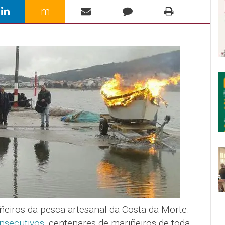
m
eiros da pesca artesanal da Costa da Morte.
nsecutivos
, centenares de mariñeiros de toda