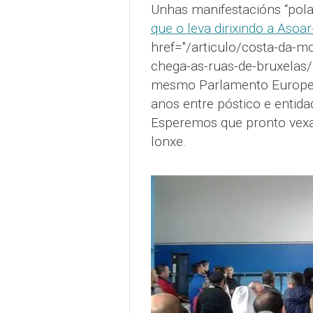
Unhas manifestacións “pola
que o leva dirixindo a Aso
href="/articulo/costa-da-mo
chega-as-ruas-de-bruxela
mesmo Parlamento Europeo,
anos entre póstico e entid
Esperemos que pronto vex
lonxe.