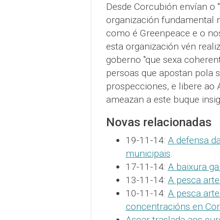
Desde Corcubión envían o "
organización fundamental n
como é Greenpeace e o noso
esta organización vén reali
goberno "que sexa coherente
persoas que apostan pola s
prospecciones, e libere ao 
ameazan a este buque insig
Novas relacionadas
19-11-14:
A defensa d
municipais
.
17-11-14:
A baixura ga
13-11-14:
A pesca arte
10-11-14:
A pesca arte
concentracións en Co
Asoar traslada aos eu