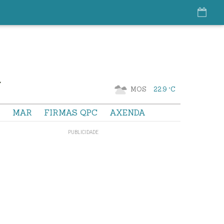
MOS
22.9 °C
S
MAR
FIRMAS QPC
AXENDA