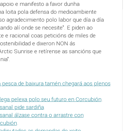
apoio e manifesto a favor dunha
a loita pola defensa do medioambiente
 agradecimiento polo labor que día a día
zando alí onde se necesite". E piden ao
 e racional coas peticións de miles de
ostenibilidad e dixeron NON ás
Arctic Sunrise e retírense as sancións que
nia".
a pesca de baixura tamén chegará aos plenos
lega pelexa polo seu futuro en Corcubión
.
sanal pide sardiña
.
sanal álzase contra o arrastre con
rcubión
.
rodiputados as demandas do xeito
.