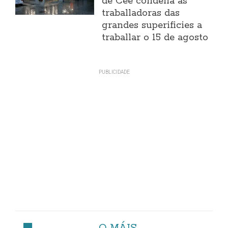
de Cee condena ás
traballadoras das
grandes superificies a
traballar o 15 de agosto
O MÁIS