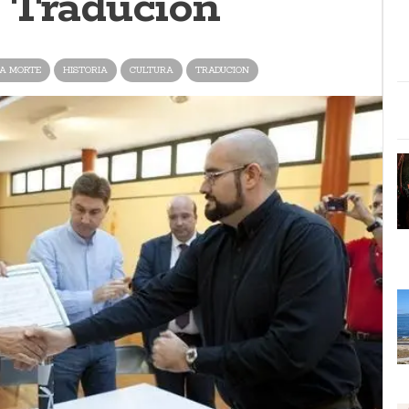
 Tradución
A MORTE
HISTORIA
CULTURA
TRADUCION