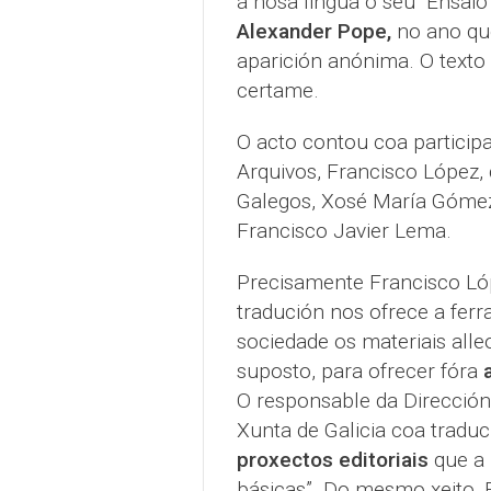
á nosa lingua o seu "Ensaio 
Alexander Pope,
no ano que
aparición anónima. O texto 
certame.
O acto contou coa participac
Arquivos, Francisco López,
Galegos, Xosé María Gómez,
Francisco Javier Lema.
Precisamente Francisco Ló
tradución nos ofrece a fer
sociedade os materiais alleo
suposto, para ofrecer fóra
O responsable da Direcció
Xunta de Galicia coa tradu
proxectos editoriais
que a 
básicas”. Do mesmo xeito,