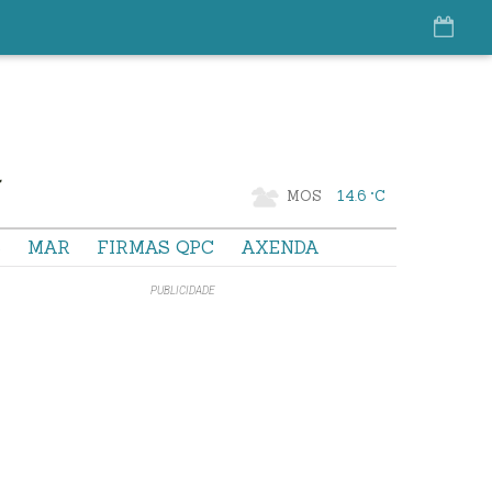
MOS
14.6 °C
S
MAR
FIRMAS QPC
AXENDA