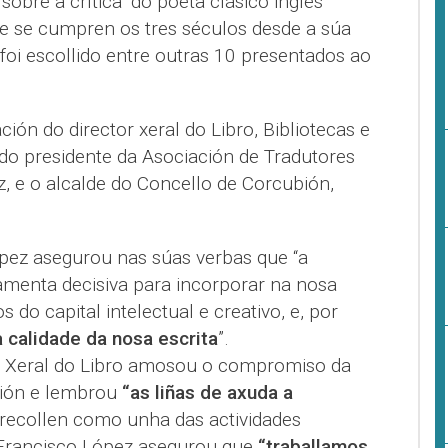
sobre a crítica" do poeta clásico inglés
 se cumpren os tres séculos desde a súa
foi escollido entre outras 10 presentados ao
ión do director xeral do Libro, Bibliotecas e
 do presidente da Asociación de Tradutores
 e o alcalde do Concello de Corcubión,
pez asegurou nas súas verbas que “a
ramenta decisiva para incorporar na nosa
s do capital intelectual e creativo, e, por
a calidade da nosa escrita
”.
n Xeral do Libro amosou o compromiso da
ción e lembrou
“as liñas de axuda a
recollen como unha das actividades
 Francisco López asegurou que
“traballamos