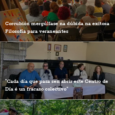
Corcubión mergúllase na dúbida na exitosa
Filosofía para veraneantes
"Cada día que pasa sen abrir este Centro de
Día é un fracaso colectivo"