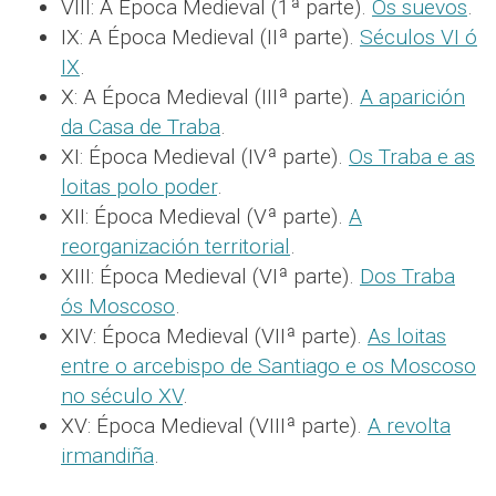
VIII: A Época Medieval (1ª parte).
Os suevos
.
IX: A Época Medieval (IIª parte).
Séculos VI ó
IX
.
X: A Época Medieval (IIIª parte).
A aparición
da Casa de Traba
.
XI: Época Medieval (IVª parte).
Os Traba e as
loitas polo poder
.
XII: Época Medieval (Vª parte).
A
reorganización territorial
.
XIII: Época Medieval (VIª parte).
Dos Traba
ós Moscoso
.
XIV: Época Medieval (VIIª parte).
As loitas
entre o arcebispo de Santiago e os Moscoso
no século XV
.
XV: Época Medieval (VIIIª parte).
A revolta
irmandiña
.