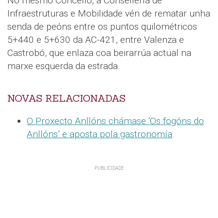
No mesmo Concello, a Consellería de
Infraestruturas e Mobilidade vén de rematar unha
senda de peóns entre os puntos quilométricos
5+440 e 5+630 da AC-421, entre Valenza e
Castrobó, que enlaza coa beirarrúa actual na
marxe esquerda da estrada.
NOVAS RELACIONADAS
O Proxecto Anllóns chámase ‘Os fogóns do
Anllóns’ e aposta pola gastronomía
.