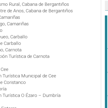
ismo Rural, Cabana de Bergantiños
stre de Anos, Cabana de Bergantiños
 Camariñas
ago, Camariñas
lo
ueo, Carballo
de Carballo
ño, Carnota
ción Turística de Carnota
, Cee
n Turística Municipal de Cee
e Coristanco
ría
n Turística O Ézaro – Dumbría