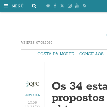
MENÚ
VENRES. 07.08.2026
COSTA DA MORTE
CONCELLOS
Os 34 est
propostos
REDACCIÓN
10:59
10/11/23