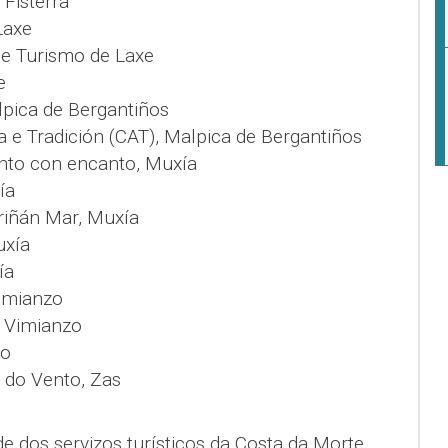
Fisterra
Laxe
de Turismo de Laxe
e
lpica de Bergantiños
a e Tradición (CAT), Malpica de Bergantiños
ento con encanto, Muxía
ía
riñán Mar, Muxía
uxía
ía
Vimianzo
, Vimianzo
zo
 do Vento, Zas
de dos servizos turísticos da Costa da Morte,