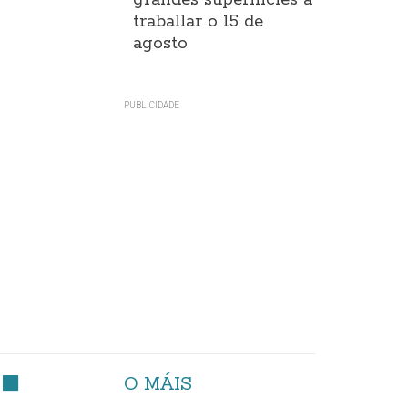
grandes superificies a
traballar o 15 de
agosto
O MÁIS