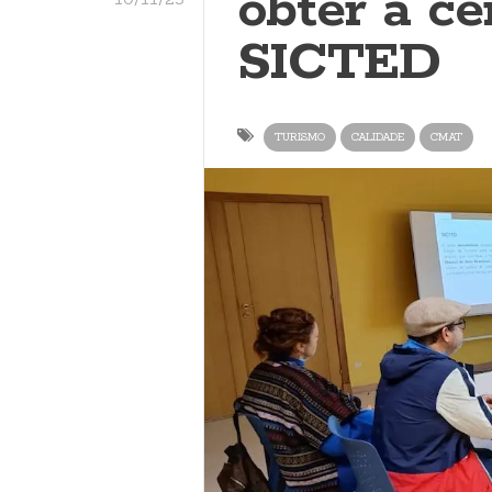
obter a ce
SICTED
TURISMO
CALIDADE
CMAT