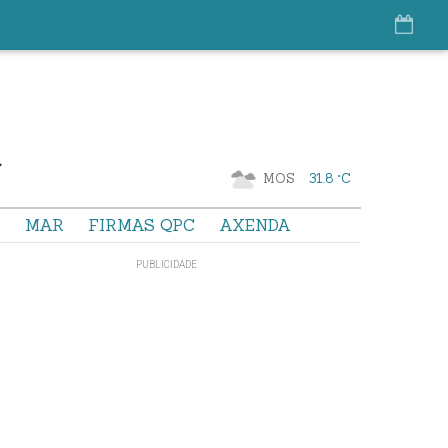
MOS
31.8 °C
S
MAR
FIRMAS QPC
AXENDA