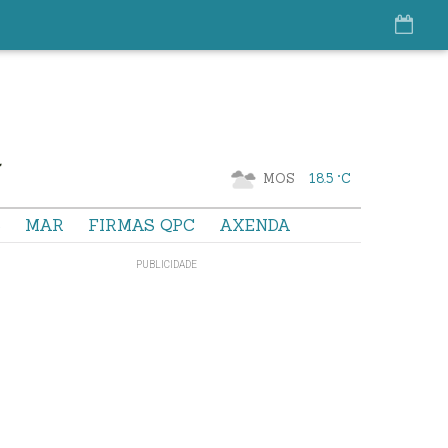
MOS
18.5 °C
S
MAR
FIRMAS QPC
AXENDA