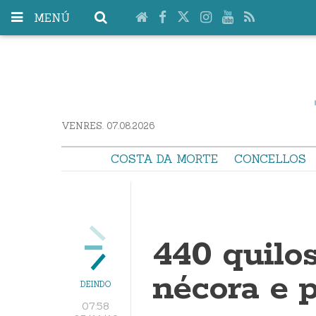
MENÚ
VENRES. 07.08.2026
COSTA DA MORTE
CONCELLOS
440 quilos
nécora e 
DEINDO
07:58