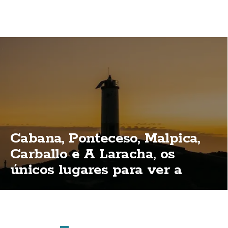
Cabana, Ponteceso, Malpica,
Carballo e A Laracha, os
únicos lugares para ver a
eclipse total na Costa da
Morte