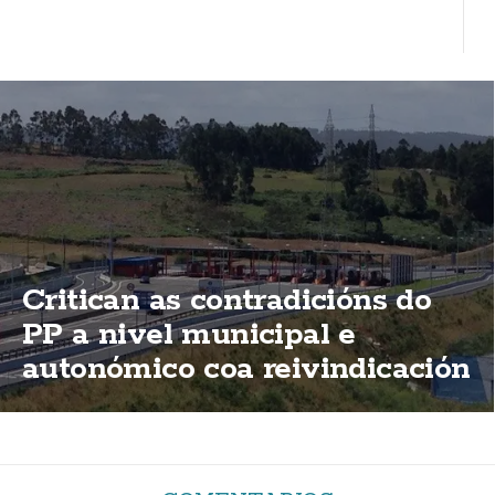
Critican as contradicións do
PP a nivel municipal e
autonómico coa reivindicación
de elimininación das peaxes
da AG-55