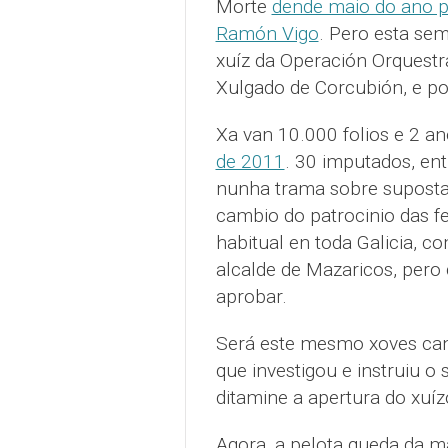
Morte
dende maio do ano 
Ramón Vigo
. Pero esta se
xuíz da Operación Orquestr
Xulgado de Corcubión, e pol
Xa van 10.000 folios e 2 a
de 2011
. 30 imputados, ent
nunha trama sobre supostas
cambio do patrocinio das f
habitual en toda Galicia, c
alcalde de Mazaricos, pero 
aprobar.
Será este mesmo xoves cand
que investigou e instruiu 
ditamine a apertura do xuíz
Agora, a pelota queda da m