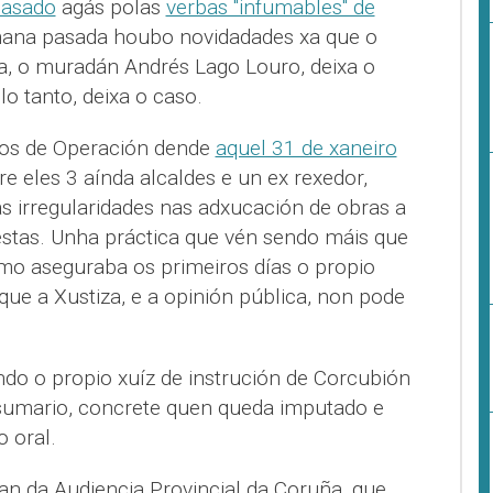
pasado
agás polas
verbas "infumables" de
mana pasada houbo novidadades xa que o
a, o muradán Andrés Lago Louro, deixa o
o tanto, deixa o caso.
nos de Operación dende
aquel 31 de xaneiro
re eles 3 aínda alcaldes e un ex rexedor,
 irregularidades nas adxucación de obras a
estas. Unha práctica que vén sendo máis que
omo aseguraba os primeiros días o propio
que a Xustiza, e a opinión pública, non pode
o o propio xuíz de instrución de Corcubión
o sumario, concrete quen queda imputado e
o oral.
an da Audiencia Provincial da Coruña, que