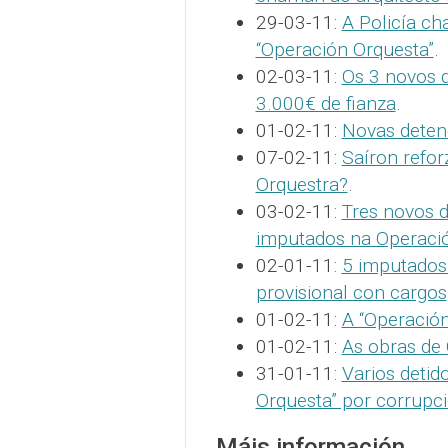
29-03-11:
A Policía ch
“Operación Orquesta”
.
02-03-11:
Os 3 novos 
3.000€ de fianza
.
01-02-11:
Novas deten
07-02-11:
Saíron refo
Orquestra?
.
03-02-11:
Tres novos d
imputados na Operaci
02-01-11:
5 imputados
provisional con cargos
01-02-11:
A “Operació
01-02-11:
As obras de
31-01-11:
Varios detid
Orquesta” por corrupci
Máis información