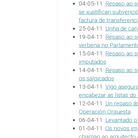
04-05-11:
Repaso ao s
se xustifican subvenci
factura de transferenc
25-04-11:
Unha de cand
19-04-11:
Repaso ao su
verbena no Parlament
15-04-11:
Repaso ao su
imputados
.
14-04-11:
Repaso ao s
os salpicados
.
13-04-11:
Vigo asegur
encabezar as listas d
12-04-11:
Un repaso á
Operación Orquesta
.
06-04-11:
Levantado o
01-04-11:
Os novos im
chaman ao arquitecto 