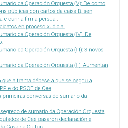
umario da Operación Orquesta (V): De como
óns públicas con cartos da caixa B, sen
ia e cunha firma persoal
.
idatos en proceso xudicial
.
mario da Operación Orquesta (IV): De
o
.
mario da Operación Orquesta (III): 3 novos
umario da Operación Orquesta (II): Aumentan
a que a trama débese a que se negou a
o PP e do PSOE de Cee
.
s primeiras conversas do sumario da
 segredo de sumario da Operación Orquesta
.
putados de Cee pasaron declaración e
da Casa da Cultura
.