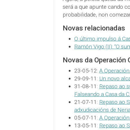
será a que apunte cando co
probabilidade, non comezar
Novas relacionadas
O último impulso á Ca
Ramón Vigo (II): “O su
Novas da Operación 
23-05-12:
A Operación 
29-09-11:
Un novo alc
31-08-11:
Repaso ao su
Falseando a Casa da C
21-07-11:
Repaso ao S
adxudicacións de Neri
05-07-11:
A Operación
13-05-11:
Repaso ao Su