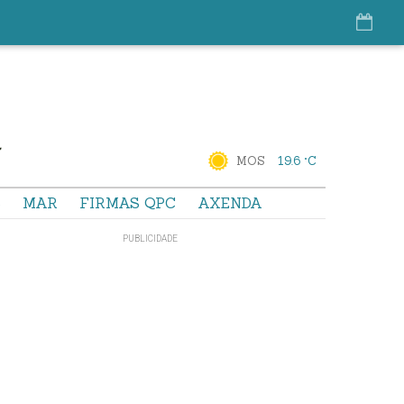
MOS
19.6 °C
S
MAR
FIRMAS QPC
AXENDA