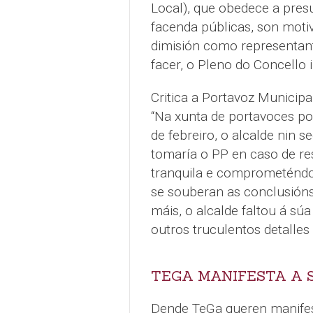
Local), que obedece a presu
facenda públicas, son motiv
dimisión como representant
facer, o Pleno do Concello i
Critica a Portavoz Municip
“Na xunta de portavoces pos
de febreiro, o alcalde nin 
tomaría o PP en caso de res
tranquila e comprometéndo
se souberan as conclusións 
máis, o alcalde faltou á s
outros truculentos detalles 
TEGA MANIFESTA A 
Dende TeGa queren manifes