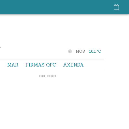
MOS
18.1 °C
S
MAR
FIRMAS QPC
AXENDA