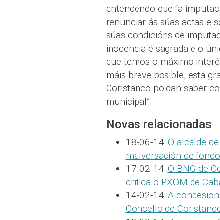
entendendo que “a imputació
renunciar ás súas actas e 
súas condicións de imputad
inocencia é sagrada e o ún
que temos o máximo interés
máis breve posible, esta gr
Coristanco poidan saber co
municipal”.
Novas relacionadas
18-06-14:
O alcalde de
malversación de fondo
17-02-14:
O BNG de Cor
critica o PXOM de Cab
14-02-14:
A concesión 
Concello de Coristanco