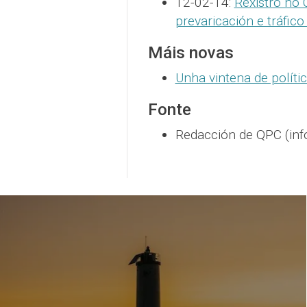
12-02-14:
Rexistro no 
prevaricación e tráfico
Máis novas
Unha vintena de polít
Fonte
Redacción de QPC (inf