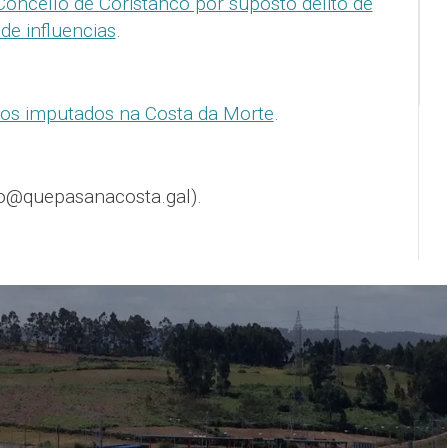
Concello de Coristanco por suposto delito de
 de influencias
.
icos imputados na Costa da Morte
.
o@quepasanacosta.gal).