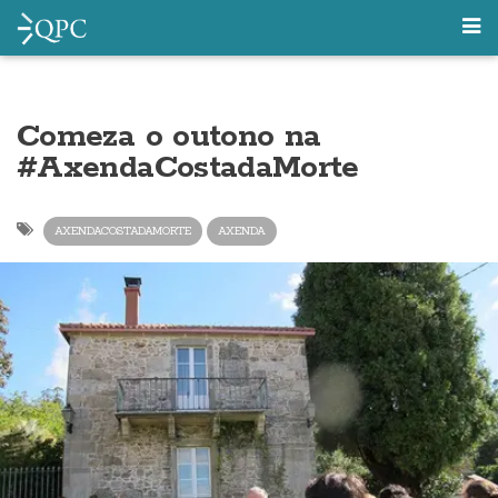
Comeza o outono na
#AxendaCostadaMorte
AXENDACOSTADAMORTE
AXENDA