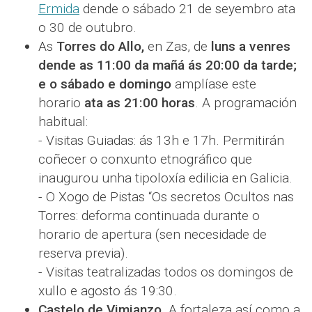
Ermida
dende o sábado 21 de seyembro ata
o 30 de outubro.
As
Torres do Allo,
en Zas, de
luns a venres
dende as 11:00 da mañá ás 20:00 da tarde;
e o sábado e domingo
amplíase este
horario
ata as 21:00 horas
. A programación
habitual:
- Visitas Guiadas: ás 13h e 17h. Permitirán
coñecer o conxunto etnográfico que
inaugurou unha tipoloxía edilicia en Galicia.
- O Xogo de Pistas “Os secretos Ocultos nas
Torres: deforma continuada durante o
horario de apertura (sen necesidade de
reserva previa).
- Visitas teatralizadas todos os domingos de
xullo e agosto ás 19:30.
Castelo de Vimianzo
. A fortaleza así como a