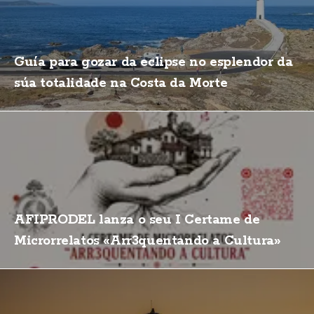
Guía para gozar da eclipse no esplendor da
súa totalidade na Costa da Morte
AFIPRODEL lanza o seu I Certame de
Microrrelatos «Arr3quentando a Cultura»