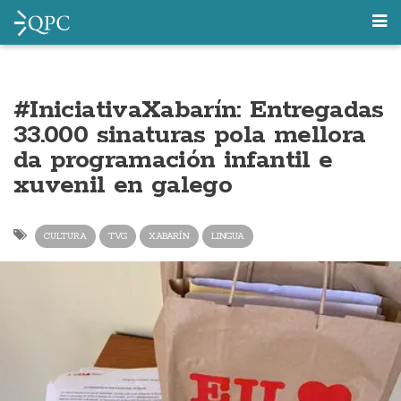
#IniciativaXabarín: Entregadas
33.000 sinaturas pola mellora
da programación infantil e
xuvenil en galego
CULTURA
TVG
XABARÍN
LINGUA