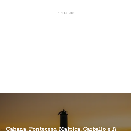
Cabana, Ponteceso, Malpica, Carballo e A