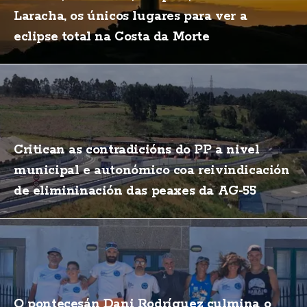
Laracha, os únicos lugares para ver a
eclipse total na Costa da Morte
Critican as contradicións do PP a nivel
municipal e autonómico coa reivindicación
de elimininación das peaxes da AG-55
O pontecesán Dani Rodríguez culmina o