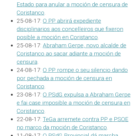
Estado para anular a moción de censura de
Coristanco
.
25-08-17:
O PP abrirá expediente
disciplinarios aos concelleiros que fixeron
posible a moción en Coristanco
.
25-08-17:
Abraham Gerpe, novo alcalde de
Coristanco ao sacar adiante a moción de
censura
.
24-08-17:
O PP rompe o seu silencio dando
por pechada a moción de censura en
Coristanco
.
23-08-17:
O PSdG expulsa a Abraham Gerpe
e fai case imposible a moción de censura en
Coristanco
.
22-08-17:
TeGa arremete contra PP e PSOE
no marco da moción de Coristanco
.
11-08-17:
O PSdG Provincial dá marcha