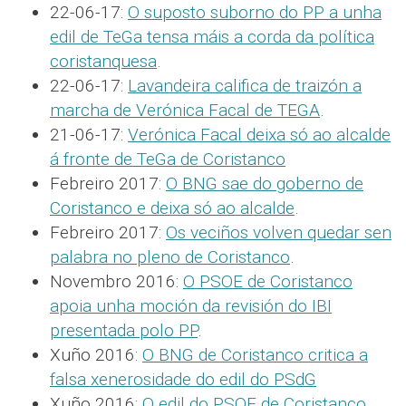
22-06-17:
O suposto suborno do PP a unha
edil de TeGa tensa máis a corda da política
coristanquesa
.
22-06-17:
Lavandeira califica de traizón a
marcha de Verónica Facal de TEGA
.
21-06-17:
Verónica Facal deixa só ao alcalde
á fronte de TeGa de Coristanco
Febreiro 2017:
O BNG sae do goberno de
Coristanco e deixa só ao alcalde
.
Febreiro 2017:
Os veciños volven quedar sen
palabra no pleno de Coristanco
.
Novembro 2016:
O PSOE de Coristanco
apoia unha moción da revisión do IBI
presentada polo PP
.
Xuño 2016:
O BNG de Coristanco critica a
falsa xenerosidade do edil do PSdG
Xuño 2016:
O edil do PSOE de Coristanco