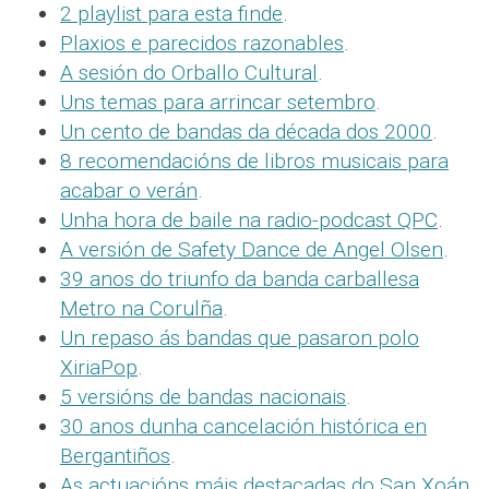
2 playlist para esta finde
.
Plaxios e parecidos razonables
.
A sesión do Orballo Cultural
.
Uns temas para arrincar setembro
.
Un cento de bandas da década dos 2000
.
8 recomendacións de libros musicais para
acabar o verán
.
Unha hora de baile na radio-podcast QPC
.
A versión de Safety Dance de Angel Olsen
.
39 anos do triunfo da banda carballesa
Metro na Corulña
.
Un repaso ás bandas que pasaron polo
XiriaPop
.
5 versións de bandas nacionais
.
30 anos dunha cancelación histórica en
Bergantiños
.
As actuacións máis destacadas do San Xoán