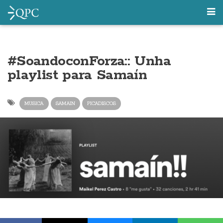
#SoandoconForza:: Unha
playlist para Samaín
MUSICA
SAMAIN
PICADISCOS