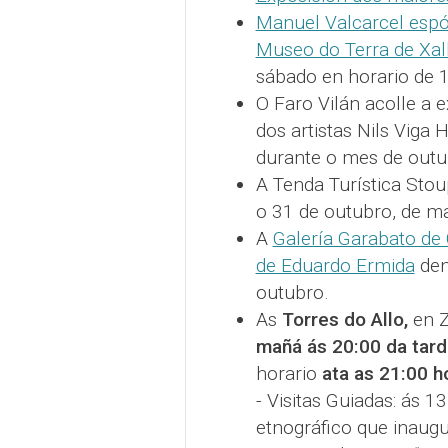
Manuel Valcarcel espó
Museo do Terra de Xal
sábado en horario de 1
O Faro Vilán acolle a 
dos artistas Nils Viga
durante o mes de outu
A Tenda Turística Stou
o 31 de outubro, de ma
A
Galería Garabato de 
de Eduardo Ermida
den
outubro.
As
Torres do Allo,
en Z
mañá ás 20:00 da tard
horario
ata as 21:00 h
- Visitas Guiadas: ás 
etnográfico que inaugur