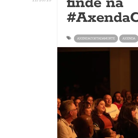
finde na
#AxendaC
AXENDACOSTADAMORTE
AXENDA