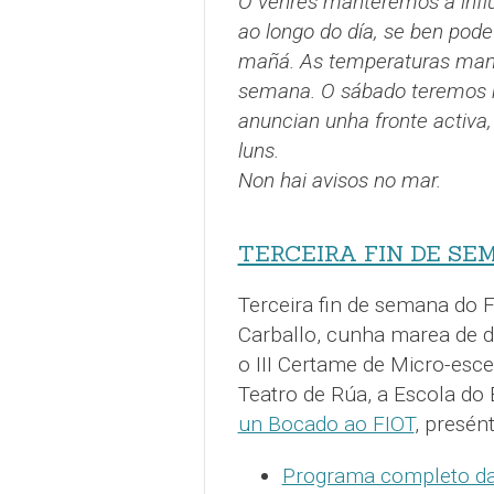
O venres manteremos a influ
ao longo do día, se ben pod
mañá. As temperaturas mant
semana. O sábado teremos m
anuncian unha fronte activa
luns.
Non hai avisos no mar.
TERCEIRA FIN DE SE
Terceira fin de semana do F
Carballo, cunha marea de d
o III Certame de Micro-esc
Teatro de Rúa, a Escola do
un Bocado ao FIOT
, presén
Programa completo da 