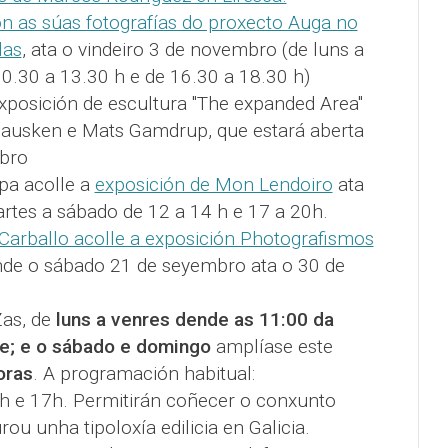
n as súas fotografías do proxecto Auga no
las
, ata o vindeiro 3 de novembro (de luns a
0.30 a 13.30 h e de 16.30 a 18.30 h)
exposición de escultura "The expanded Area"
 Hausken e Mats Gamdrup, que estará aberta
bro
pa acolle a
exposición de Mon Lendoiro
ata
rtes a sábado de 12 a 14 h e 17 a 20h.
Carballo acolle a exposición Photografismos
de o sábado 21 de seyembro ata o 30 de
as, de
luns a venres dende as 11:00 da
e; e o sábado e domingo
amplíase este
oras
. A programación habitual:
13h e 17h. Permitirán coñecer o conxunto
ou unha tipoloxía edilicia en Galicia.