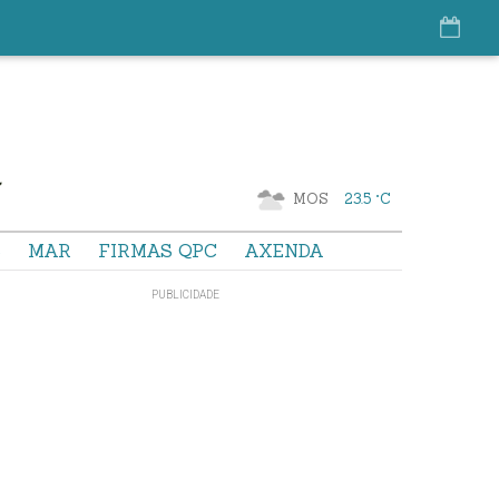
MOS
23.5 °C
S
MAR
FIRMAS QPC
AXENDA