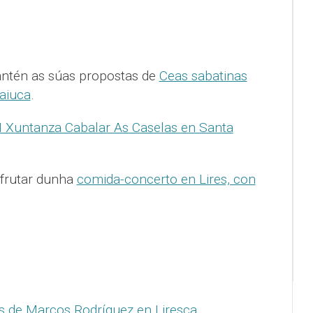
ntén as súas propostas de
Ceas sabatinas
aiuca
.
I Xuntanza Cabalar As Caselas en Santa
frutar dunha
comida-concerto en Lires, con
s de Marcos Rodríguez en Liresca.