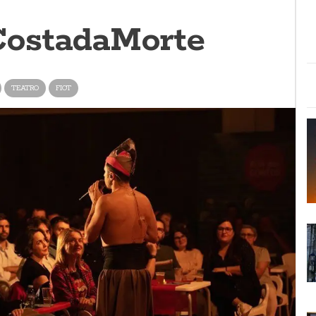
ostadaMorte
TEATRO
FIOT