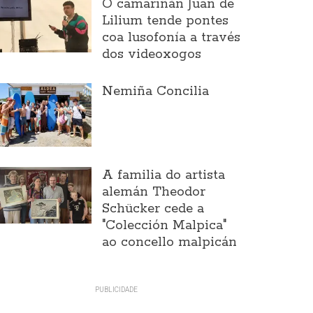
O camariñán Juan de
Lilium tende pontes
coa lusofonía a través
dos videoxogos
Nemiña Concilia
A familia do artista
alemán Theodor
Schücker cede a
"Colección Malpica"
ao concello malpicán