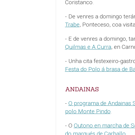
Coristanco.
- De venres a domingo terá
Trabe
, Ponteceso, coa visit
- E de venres a domingo, 
Quilmas e A Curra
, en Carn
- Unha cita festexeiro-gast
Festa do Polo á brasa de B
ANDAINAS
-
O programa de Andainas 
polo Monte Pindo
.
- O
Outono en marcha de Se
do marqués de Carballo