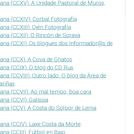
ana (CCXV): A Unidade Pastoral de Muros,
ana (CCXIV): Corbal Fotografía
.
na (CCXIII): Ojén Fotografía
.
ana (CCXII): O Rincón de Soraya
.
ana (CCXI): Os blogues dos Informador@s de
ana (CCX): A Cova de Ghatos
.
ana (CCIX): O blog do CD Rus
.
na (CCVIII): Outro lado. O blog da Área de
ariñas
.
ana (CCVII): Ao mal tempo, boa cara
.
na (CCVI): Galissia
.
ana (CCV): A Costa do Solpor de Lema
ana (CCIV): Laxe Costa da Morte
.
na (CCIII): Fútbol en Baio
.