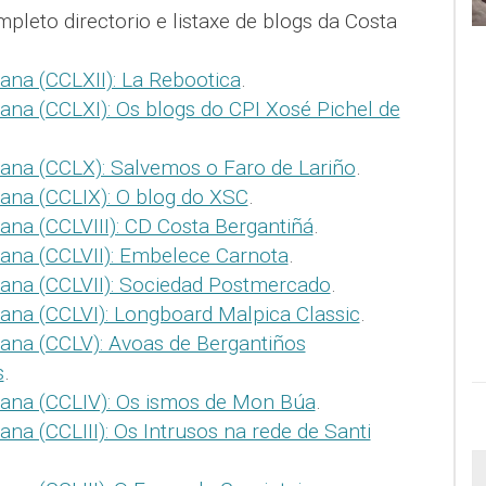
pleto directorio e listaxe de blogs da Costa
ana (CCLXII): La Rebootica
.
ana (CCLXI): Os blogs do CPI Xosé Pichel de
ana (CCLX): Salvemos o Faro de Lariño
.
ana (CCLIX): O blog do XSC
.
ana (CCLVIII): CD Costa Bergantiñá
.
ana (CCLVII): Embelece Carnota
.
ana (CCLVII): Sociedad Postmercado
.
ana (CCLVI): Longboard Malpica Classic
.
ana (CCLV): Avoas de Bergantiños
s
.
mana (CCLIV): Os ismos de Mon Búa
.
na (CCLIII): Os Intrusos na rede de Santi