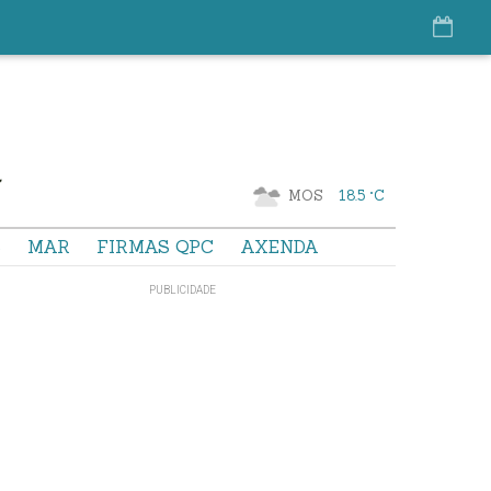
MOS
18.5 °C
S
MAR
FIRMAS QPC
AXENDA