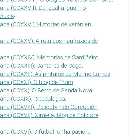
ana (CCXXVII): De igual a igual no
Muxía
-.
ana (CCXXVI): Historias de verán en
ana (CCXXV): A ruta dos naufraxios de
ana (CCXXIV): Memorias de Sardiñeiro
.
ana (CCXXIII): Cantares de Cego
.
ana (CCXXII): As pinturas de Marino Lamas
.
ana (CCXXI): O blog de Trum
.
mana (CCXX): O Berro de Senda Nova
.
ana (CCXIX): Ribadalagoa
.
ana (CCXVIII): Descubrindo Corcubión
.
na (CCXVII): Ximiela, blog de Folclore
ana (CCXVI): O fútbol, unha pasión
.