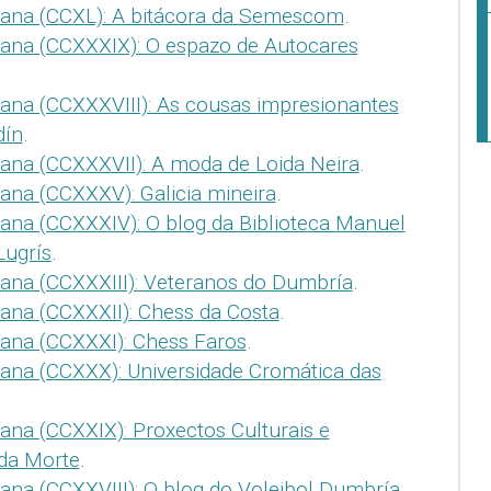
mana (CCXL): A bitácora da Semescom
.
mana (CCXXXIX): O espazo de Autocares
ana (CCXXXVIII): As cousas impresionantes
dín
.
ana (CCXXXVII): A moda de Loida Neira
.
ana (CCXXXV): Galicia mineira
.
ana (CCXXXIV): O blog da Biblioteca Manuel
Lugrís
.
ana (CCXXXIII): Veteranos do Dumbría
.
ana (CCXXXII): Chess da Costa
.
mana (CCXXXI): Chess Faros
.
ana (CCXXX): Universidade Cromática das
ana (CCXXIX): Proxectos Culturais e
 da Morte
.
ana (CCXXVIII): O blog do Voleibol Dumbría
.