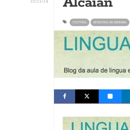
Alcaián
15/11/14
CULTURA
BITACORA DA SEMANA