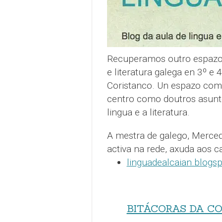
Recuperamos outro espazo e
e literatura galega en 3º e
Coristanco. Un espazo compl
centro como doutros asunto
lingua e a literatura.
A mestra de galego, Merce
activa na rede, axuda aos c
linguadealcaian.blogs
BITÁCORAS DA C