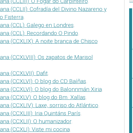
na (CCLIII): O Fogar do Carpinteiro
.
ana (CCLII): Cofradía del Divino Nazareno y
o Fisterra
.
ana (CCL): Galego en Londres
.
mana (CCL): Recordando O Pindo
.
ana (CCXLIX): A noite branca de Chisco
ana (CCXLVIII): Os zapatos de Marisol
na (CCXLVII): Dafit
.
ana (CCXLVI): O blog do CD Baíñas
.
ana (CCXLVI): O blog do Balonnmán Xiria
.
ana (CCXLV): O blog do Bm. Xallas
.
ana (CCXLIV): Laxe, sorriso do Atlántico
.
na (CCXLIII): Iria Quintáns París
.
ana (CCXLII): O humanizador
.
ana (CCXLI): Viste mi cocina
.