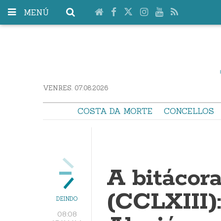
MENÚ
VENRES. 07.08.2026
COSTA DA MORTE
CONCELLOS
A bitácor
(CCLXIII)
DEINDO
08:08