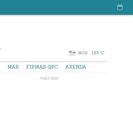
MOS
18.5 °C
S
MAR
FIRMAS QPC
AXENDA