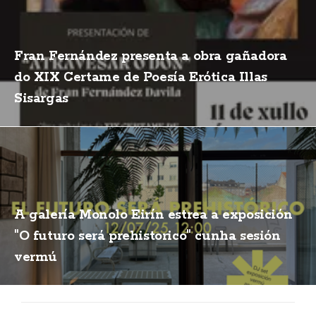
Fran Fernández presenta a obra gañadora
do XIX Certame de Poesía Erótica Illas
Sisargas
A galería Monolo Eirín estrea a exposición
"O futuro será prehistorico" cunha sesión
vermú