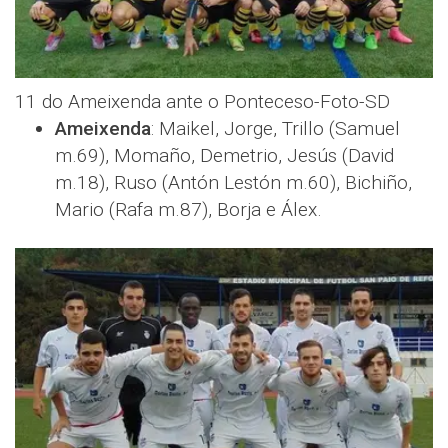
11 do Ameixenda ante o Ponteceso-Foto-SD
Ameixenda
: Maikel, Jorge, Trillo (Samuel
m.69), Momaño, Demetrio, Jesús (David
m.18), Ruso (Antón Lestón m.60), Bichiño,
Mario (Rafa m.87), Borja e Álex.