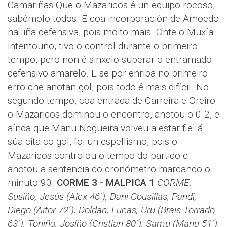
Camariñas Que o Mazaricos é un equipo rocoso,
sabémolo todos. E coa incorporación de Amoedo
na liña defensiva, pois moito mais. Onte o Muxía
intentouno, tivo o control durante o primeiro
tempo, pero non é sinxelo superar o entramado
defensivo amarelo. E se por enriba no primeiro
erro che anotan gol, pois todo é mais difícil. No
segundo tempo, coa entrada de Carreira e Oreiro
o Mazaricos dominou o encontro, anotou o 0-2, e
aínda que Manu Nogueira volveu a estar fiel á
súa cita co gol, foi un espellismo, pois o
Mazaricos controlou o tempo do partido e
anotou a sentencia co cronómetro marcando o
minuto 90.
CORME 3 - MALPICA 1
CORME:
Susiño, Jesús (Alex 46´), Dani Cousillas, Pandi,
Diego (Aitor 72´), Doldan, Lucas, Uru (Brais Torrado
63´), Toniño, Josiño (Cristian 80´), Samu (Manu 51´).