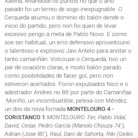
Xaviña, levándose os puntos no que o ano
pasado foi un terreo de xogo inexpugnable. O
Cerqueda asumiu o dominio do balón dende o
inicio do partido, pero non foi quen de levar
excesivo perigo á meta de Pablo Novo. E como
soe ser habitual, un erro defensivo aproveitouno
o talentoso e explosivo Javi Antelo para anotar o
tanto camariñán. Volcouse o Cerqueda, tivo un
par de ocasións claras, e moito balón parado
como posibilidades de facer gol, pero non
estiveron acertados. Foron expulsados Nico e o
adestrador Andres no 89´por parte do Camariñas.
Moriño, un incombustible, pelexa con Méndez,
un dos da nova fornada
MONTELOURO 4 -
CORISTANCO 1
MONTELOURO: Fer, Pablo Vidal,
David, Cesar, Pedro García (Manolo Chouza 74´),
Adrian (Jose 80´), Raul, Dani de Sahorta, Riki (Geiko