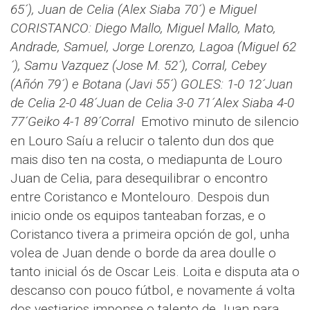
65´), Juan de Celia (Alex Siaba 70´) e Miguel
CORISTANCO: Diego Mallo, Miguel Mallo, Mato,
Andrade, Samuel, Jorge Lorenzo, Lagoa (Miguel 62
´), Samu Vazquez (Jose M. 52´), Corral, Cebey
(Añón 79´) e Botana (Javi 55´)
GOLES: 1-0 12´Juan
de Celia 2-0 48´Juan de Celia 3-0 71´Alex Siaba 4-0
77´Geiko 4-1 89´Corral
Emotivo minuto de silencio
en Louro Saíu a relucir o talento dun dos que
mais diso ten na costa, o mediapunta de Louro
Juan de Celia, para desequilibrar o encontro
entre Coristanco e Montelouro. Despois dun
inicio onde os equipos tanteaban forzas, e o
Coristanco tivera a primeira opción de gol, unha
volea de Juan dende o borde da area doulle o
tanto inicial ós de Oscar Leis. Loita e disputa ata o
descanso con pouco fútbol, e novamente á volta
dos vestiarios imponse o talento de Juan para