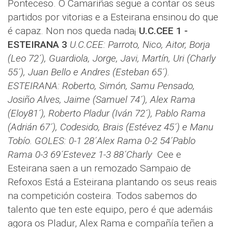
Ponteceso. O Camariñas segue a contar os seus
partidos por vitorias e a Esteirana ensinou do que
é capaz. Non nos queda nada¡
U.C.CEE 1 -
ESTEIRANA 3
U.C.CEE: Parroto, Nico, Aitor, Borja
(Leo 72´), Guardiola, Jorge, Javi, Martín, Uri (Charly
55´), Juan Bello e Andres (Esteban 65´).
ESTEIRANA: Roberto, Simón, Samu Pensado,
Josiño Alves, Jaime (Samuel 74´), Alex Rama
(Eloy81´), Roberto Pladur (Iván 72´), Pablo Rama
(Adrián 67´), Codesido, Brais (Estévez 45´) e Manu
Tobío.
GOLES: 0-1 28´Alex Rama 0-2 54´Pablo
Rama 0-3 69´Estevez 1-3 88´Charly
Cee e
Esteirana saen a un remozado Sampaio de
Refoxos Está a Esteirana plantando os seus reais
na competición costeira. Todos sabemos do
talento que ten este equipo, pero é que ademáis
agora os Pladur, Alex Rama e compañía teñen a