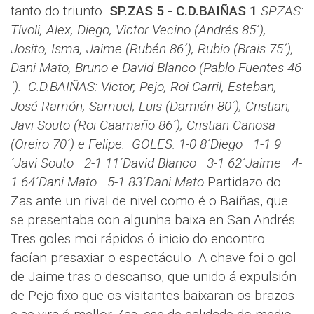
tanto do triunfo.
SP.ZAS 5 - C.D.BAIÑAS 1
SP.ZAS:
Tívoli, Alex, Diego, Victor Vecino (Andrés 85´),
Josito, Isma, Jaime (Rubén 86´), Rubio (Brais 75´),
Dani Mato, Bruno e David Blanco (Pablo Fuentes 46
´).
C.D.BAIÑAS: Victor, Pejo, Roi Carril, Esteban,
José Ramón, Samuel, Luis (Damián 80´), Cristian,
Javi Souto (Roi Caamaño 86´), Cristian Canosa
(Oreiro 70´) e Felipe.
GOLES: 1-0 8´Diego 1-1 9
´Javi Souto 2-1 11´David Blanco 3-1 62´Jaime 4-
1 64´Dani Mato 5-1 83´Dani Mato
Partidazo do
Zas ante un rival de nivel como é o Baíñas, que
se presentaba con algunha baixa en San Andrés.
Tres goles moi rápidos ó inicio do encontro
facían presaxiar o espectáculo. A chave foi o gol
de Jaime tras o descanso, que unido á expulsión
de Pejo fixo que os visitantes baixaran os brazos