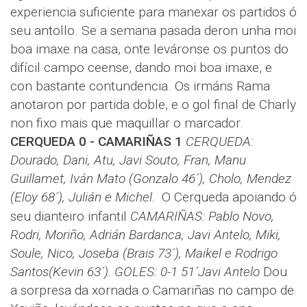
experiencia suficiente para manexar os partidos ó
seu antollo. Se a semana pasada deron unha moi
boa imaxe na casa, onte leváronse os puntos do
difícil campo ceense, dando moi boa imaxe, e
con bastante contundencia. Os irmáns Rama
anotaron por partida doble, e o gol final de Charly
non fixo mais que maquillar o marcador.
CERQUEDA 0 - CAMARIÑAS 1
CERQUEDA:
Dourado, Dani, Atu, Javi Souto, Fran, Manu
Guillamet, Iván Mato (Gonzalo 46´), Cholo, Mendez
(Eloy 68´), Julián e Michel.
O Cerqueda apoiando ó
seu dianteiro infantil
CAMARIÑAS: Pablo Novo,
Rodri, Moriño, Adrián Bardanca, Javi Antelo, Miki,
Soule, Nico, Joseba (Brais 73´), Maikel e Rodrigo
Santos(Kevin 63´).
GOLES: 0-1 51´Javi Antelo
Dou
a sorpresa da xornada o Camariñas no campo de