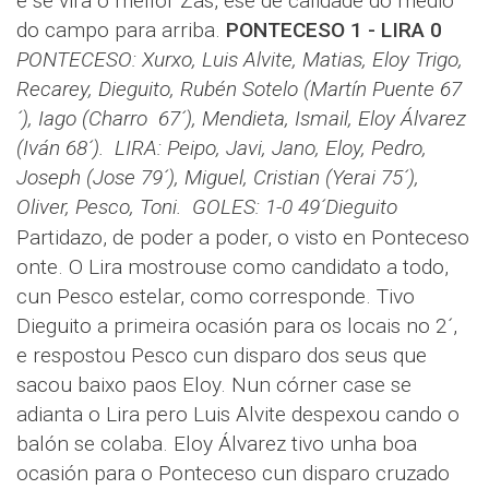
e se vira ó mellor Zas, ese de calidade do medio
do campo para arriba.
PONTECESO 1 - LIRA 0
PONTECESO: Xurxo, Luis Alvite, Matias, Eloy Trigo,
Recarey, Dieguito, Rubén Sotelo (Martín Puente 67
´), Iago (Charro 67´), Mendieta, Ismail, Eloy Álvarez
(Iván 68´).
LIRA: Peipo, Javi, Jano, Eloy, Pedro,
Joseph (Jose 79´), Miguel, Cristian (Yerai 75´),
Oliver, Pesco, Toni.
GOLES: 1-0 49´Dieguito
Partidazo, de poder a poder, o visto en Ponteceso
onte. O Lira mostrouse como candidato a todo,
cun Pesco estelar, como corresponde. Tivo
Dieguito a primeira ocasión para os locais no 2´,
e respostou Pesco cun disparo dos seus que
sacou baixo paos Eloy. Nun córner case se
adianta o Lira pero Luis Alvite despexou cando o
balón se colaba. Eloy Álvarez tivo unha boa
ocasión para o Ponteceso cun disparo cruzado