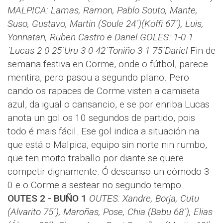
MALPICA: Lamas, Ramon, Pablo Souto, Mante,
Suso, Gustavo, Martin (Soule 24´)(Koffi 67´), Luis,
Yonnatan, Ruben Castro e Dariel
GOLES: 1-0 1
´Lucas 2-0 25´Uru 3-0 42´Toniño 3-1 75´Dariel
Fin de
semana festiva en Corme, onde o fútbol, parece
mentira, pero pasou a segundo plano. Pero
cando os rapaces de Corme visten a camiseta
azul, da igual o cansancio, e se por enriba Lucas
anota un gol os 10 segundos de partido, pois
todo é mais fácil. Ese gol indica a situación na
que está o Malpica, equipo sin norte nin rumbo,
que ten moito traballo por diante se quere
competir dignamente. Ó descanso un cómodo 3-
0 e o Corme a sestear no segundo tempo.
OUTES 2 - BUÑO 1
OUTES: Xandre, Borja, Cutu
(Alvarito 75´), Maroñas, Pose, Chia (Babu 68´), Elias