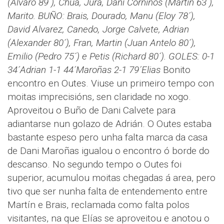
(Álvaro 89´), Chua, Jura, Dani Corniños (Martin 63´),
Marito.
BUÑO: Brais, Dourado, Manu (Eloy 78´),
David Alvarez, Canedo, Jorge Calvete, Adrian
(Alexander 80´), Fran, Martin (Juan Antelo 80´),
Emilio (Pedro 75´) e Petis (Richard 80´).
GOLES: 0-1
34´Adrian 1-1 44´Maroñas 2-1 79´Elias
Bonito
encontro en Outes. Viuse un primeiro tempo con
moitas imprecisións, sen claridade no xogo.
Aproveitou o Buño de Dani Calvete para
adiantarse nun golazo de Adrián. O Outes estaba
bastante espeso pero unha falta marca da casa
de Dani Maroñas igualou o encontro ó borde do
descanso. No segundo tempo o Outes foi
superior, acumulou moitas chegadas á area, pero
tivo que ser nunha falta de entendemento entre
Martín e Brais, reclamada como falta polos
visitantes, na que Elías se aproveitou e anotou o