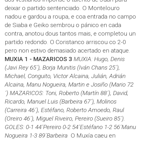
deixar o partido sentenciado. O Montelouro
nadou e gardou a roupa, e coa entrada no campo
de Siaba e Geiko sembrou o pánico en cada
contra, anotou dous tantos mais, e completou un
partido redondo. O Coristanco arriscou co 2-0
pero non estivo demasiado acertado en ataque.
MUXIA 1 - MAZARICOS 3
MUXIA: Hugo, Denis
(Javi Rey 65´), Borja Munitis (Iván Chans 25´),
Michael, Conguito, Victor Alcaina, Julián, Adrián
Alcaina, Manu Nogueira, Martin e Josiño (Mario 72
´)
MAZARICOS: Toni, Roberto (Martín 88´), David,
Ricardo, Manuel Luis (Barbeira 67´), Molinos
(Carreira 46´), Estéfano, Roberto Amoedo, Raul
(Oreiro 46´), Miguel Riveiro, Pereiro (Sueiro 85´).
GOLES: 0-1 44´Pereiro 0-2 54´Estéfano 1-2 56´Manu
Nogueira 1-3 89´Barbeira
O Muxía caeu en