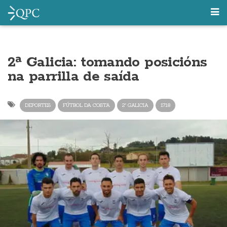
2ª Galicia: tomando posicións
na parrilla de saída
DEPORTES
FÚTBOL DA COSTA
2ª GALICIA
1718