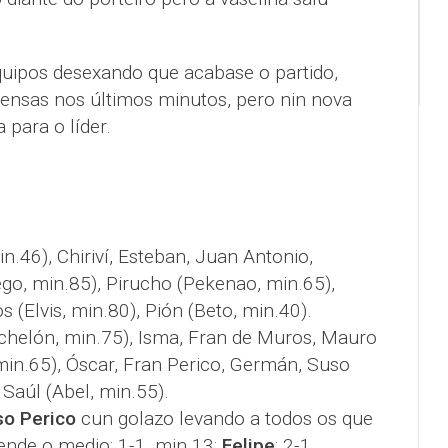
uipos desexando que acabase o partido,
ensas nos últimos minutos, pero nin nova
a para o líder.
in.46), Chiriví, Esteban, Juan Antonio,
ego, min.85), Pirucho (Pekenao, min.65),
s (Elvis, min.80), Pión (Beto, min.40).
Michelón, min.75), Isma, Fran de Muros, Mauro
min.65), Óscar, Fran Perico, Germán, Suso
 Saúl (Abel, min.55).
o Perico
cun golazo levando a todos os que
ende o medio; 1-1, min.13:
Felipe
; 2-1,