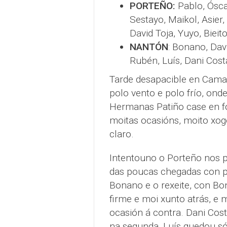
PORTEÑO:
Pablo, Óscar
Sestayo, Maikol, Asier,
David Toja, Yuyo, Bieit
NANTÓN
: Bonano, Davi
Rubén, Luís, Dani Cost
Tarde desapacible en Camar
polo vento e polo frío, o
Hermanas Patiño case en fo
moitas ocasións, moito xo
claro.
Intentouno o Porteño nos p
das poucas chegadas con per
Bonano e o rexeite, con Bo
firme e moi xunto atrás, e 
ocasión á contra. Dani Cos
na segunda, Luís quedou só 