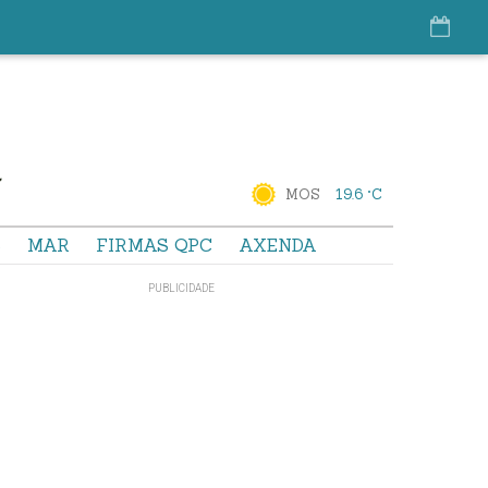
MOS
19.6 °C
S
MAR
FIRMAS QPC
AXENDA