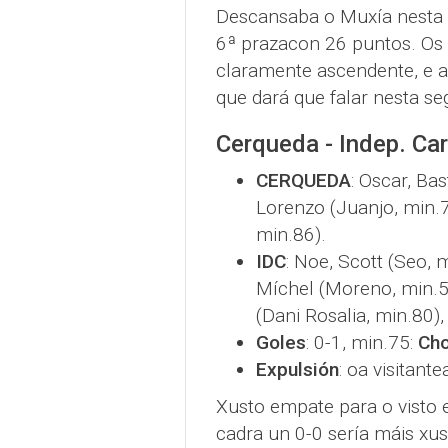
Descansaba o Muxía nesta x
6ª prazacon 26 puntos. Os
claramente ascendente, e a
que dará que falar nesta se
Cerqueda - Indep. Car
CERQUEDA
: Oscar, Ba
Lorenzo (Juanjo, min.7
min.86).
IDC
: Noe, Scott (Seo, m
Míchel (Moreno, min.50)
(Dani Rosalia, min.80),
Goles
: 0-1, min.75:
Cho
Expulsión
: oa visitant
Xusto empate para o visto 
cadra un 0-0 sería máis xu