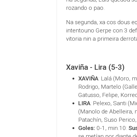
rozando o pao.
Na segunda, xa cos dous eq
intentouno Gerpe con 3 def
vitoria nin a primeira derrot
Xaviña - Lira (5-3)
XAVIÑA
: Lalá (Moro, m
Rodrigo, Martelo (Gall
Gatusso, Felipe, Korreo
LIRA
: Pelexo, Santi (
(Manolo de Abelleira, 
Patachín, Suso Perico,
Goles:
0-1, min.10:
Sus
se metían por diante d