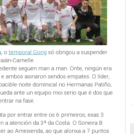
a
, o
temporal Gong
só obrigou a suspender
lcaián-Camelle.
pediente seguen man a man. Onte, ningún era
e ambos asinaron sendos empates. O líder,
acible noite dominical no Hermanas Patiño;
queda ante un equipo moi serio que é dos que
ntrar na fase.
ta por entrar entre os 6 primeiros, esas 3
n a atención da 3ª da Costa. O Soneira B
er ao Ameixenda, ao que alonxa a 7 puntos.