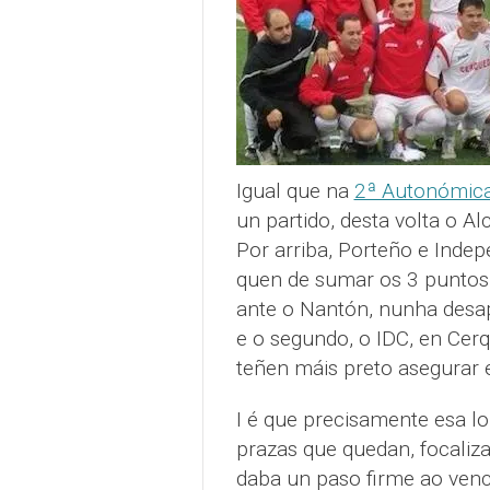
Igual que na
2ª Autonómic
un partido, desta volta o A
Por arriba, Porteño e Inde
quen de sumar os 3 puntos 
ante o Nantón, nunha desap
e o segundo, o IDC, en Cer
teñen máis preto asegurar e
I é que precisamente esa loi
prazas que quedan, focaliza
daba un paso firme ao venc