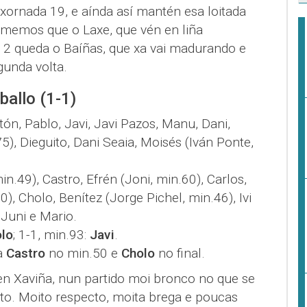
ornada 19, e aínda así mantén esa loitada
 memos que o Laxe, que vén en liña
 2 queda o Baíñas, que xa vai madurando e
gunda volta.
ballo (1-1)
stón, Pablo, Javi, Javi Pazos, Manu, Dani,
5), Dieguito, Dani Seaia, Moisés (Iván Ponte,
in.49), Castro, Efrén (Joni, min.60), Carlos,
, Cholo, Benítez (Jorge Pichel, min.46), Ivi
 Juni e Mario.
lo
; 1-1, min.93:
Javi
.
ea
Castro
no min.50 e
Cholo
no final.
en Xaviña, nun partido moi bronco no que se
sto. Moito respecto, moita brega e poucas