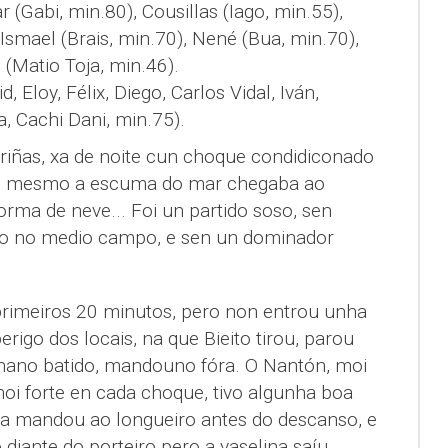
 (Gabi, min.80), Cousillas (Iago, min.55),
 Ismael (Brais, min.70), Nené (Bua, min.70),
o (Matio Toja, min.46).
d, Eloy, Félix, Diego, Carlos Vidal, Iván,
a, Cachi Dani, min.75).
iñas, xa de noite cun choque condidiconado
nde mesmo a escuma do mar chegaba ao
rma de neve... Foi un partido soso, sen
go no medio campo, e sen un dominador
rimeiros 20 minutos, pero non entrou unha
igo dos locais, na que Bieito tirou, parou
nano batido, mandouno fóra. O Nantón, moi
moi forte en cada choque, tivo algunha boa
ta mandou ao longueiro antes do descanso, e
diante do porteiro pero a vaselina saíu