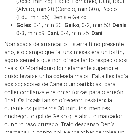
(Jose, min.75), Pablo, Fernando, Dani, Raúl
(Alvaro, min.28 (Canelo, min.80)), Pesco
(Edu, min.55), Denís e Geiko.
Goles
: 0-1, min.30:
Geiko
; 0-2, min.53:
Denís
;
0-3, min.59:
Dani
; 0-4, min.75:
Dani
.
Non acaba de arrancar o Fisterra B no presente
ano, e o campo que fai uns meses era un fortín,
agora semella que non ofrece tanto respecto aos
rivais. O Montelouro foi netamente superior e
puido levarse unha goleada maior. Falta lles facía
aos xogadores de Canelo un partido así para
coller confianza e retomar forzas para o arreón
final. Os locais tan só ofreceron resistencia
durante os primeiros 30 minutos, mentres
onchegou o gol de Geiko que abriu o marcador
cun tiro raso cruzado. Tralo descanso Denís
marcaba un bonito gol a enganchar de volea un