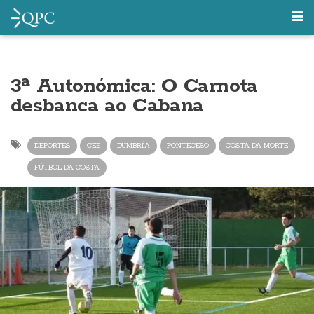
3ª Autonómica: O Carnota
desbanca ao Cabana
DEPORTES
CEE
DUMBRÍA
PONTECESO
COSTA DA MORTE
FÚTBOL DA COSTA