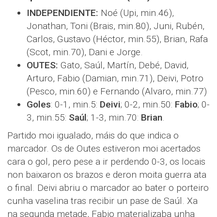
INDEPENDIENTE:
Noé (Upi, min.46),
Jonathan, Toni (Brais, min.80), Juni, Rubén,
Carlos, Gustavo (Héctor, min.55), Brian, Rafa
(Scot, min.70), Dani e Jorge.
OUTES:
Gato, Saúl, Martín, Debé, David,
Arturo, Fabio (Damian, min.71), Deivi, Potro
(Pesco, min.60) e Fernando (Alvaro, min.77)
Goles
: 0-1, min.5:
Deivi
; 0-2, min.50:
Fabio
; 0-
3, min.55:
Saúl
; 1-3, min.70:
Brian
.
Partido moi igualado, máis do que indica o
marcador. Os de Outes estiveron moi acertados
cara o gol, pero pese a ir perdendo 0-3, os locais
non baixaron os brazos e deron moita guerra ata
o final. Deivi abriu o marcador ao bater o porteiro
cunha vaselina tras recibir un pase de Saúl. Xa
na segunda metade, Fabio materializaba unha