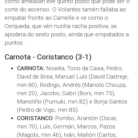
como ameazan ese quinto posto que pode ser o
corte do ascenso. O Volantes tamén fallaba ao
empatar fronte ao Camelle e ve como o
Cerqueda, que vén nunha racha positiva, se
apodera do sexto posto, aínda que empatados a
puntos.
Carnota - Coristanco (3-1)
CARNOTA:
Nowita, Tono da Caixa, Pedro,
David de Brea, Manuel Luís (David Castreje,
min.80), Rodrigo, Andrés (Manolo Chouza,
min.20), Jacobo, Gabri (Boni, min.75),
Manoliño (Pumuki, min.82) e Borja Santos
(Pedro de Vigo, min.85).
CORISTANCO
: Pombo, Arantón (Oscar,
min.70), Luís, Germán, Marcos, Pazos
(Magobi, min.46), Iván, Mallón (Carlos,