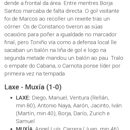
dende a frontal da área. Entre mentres Borja
Santos marcaba de falta directa. O gol visitante
foi de Marcos ao recoller un rexeite tras un
córner. Os de Coristanco tiveron as súas
ocasións para poñer a igualdade no marcador
final, pero Toniño vía como a defensa local lle
sacaban un balón na liña de gol e logo na
segunda metade mandou un balón ao pau. Tralo
o empate do Cabana, o Carnota ponse líder por
primeira vez na tempada.
Laxe - Muxía (1-0)
LAXE:
Diego, Manuel, Ventura (Rellán,
min.80), Antonio Naya, Aarón, Jacinto, Iván
(Martín, min.40), Borja, Darío, Zurich e
Samuel.
MUXÍA
: Angel Luís, Carrera (Juan, min.46),