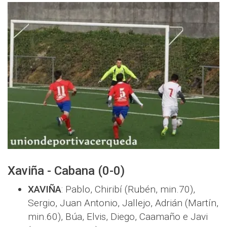
Xaviña - Cabana (0-0)
XAVIÑA
: Pablo, Chiribí (Rubén, min.70),
Sergio, Juan Antonio, Jallejo, Adrián (Martín,
min.60), Búa, Elvis, Diego, Caamaño e Javi