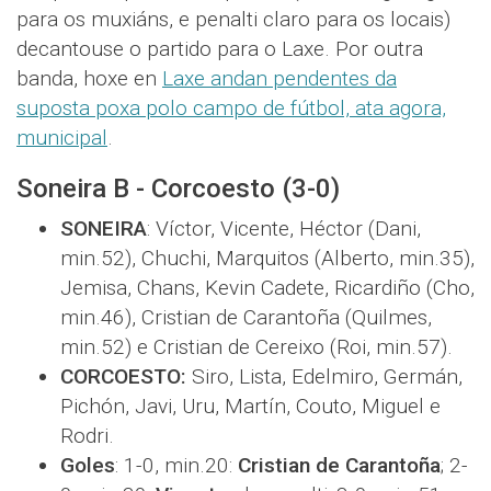
para os muxiáns, e penalti claro para os locais)
decantouse o partido para o Laxe. Por outra
banda, hoxe en
Laxe andan pendentes da
suposta poxa polo campo de fútbol, ata agora,
municipal
.
Soneira B - Corcoesto (3-0)
SONEIRA
: Víctor, Vicente, Héctor (Dani,
min.52), Chuchi, Marquitos (Alberto, min.35),
Jemisa, Chans, Kevin Cadete, Ricardiño (Cho,
min.46), Cristian de Carantoña (Quilmes,
min.52) e Cristian de Cereixo (Roi, min.57).
CORCOESTO:
Siro, Lista, Edelmiro, Germán,
Pichón, Javi, Uru, Martín, Couto, Miguel e
Rodri.
Goles
: 1-0, min.20:
Cristian de Carantoña
; 2-