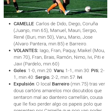
CAMELLE
: Carlos de Dido, Diego, Coruña
(Juanjo, min.65), Manuel, Mauri, Sergio,
René (Buri, min.50), Varu, Mario, Jose
(Alvaro Pantera, min.85) e Barreiro.
VOLANTES:
Iago, Fran, Paquy, Maikel (Mou,
min.70), Fran, Brais, Ramón, Nimo, Ivi, Piti e
Javi (Pardelo, min.60)
Goles
: 1-0, min.20:
Varu
; 1-1, min.30:
Piti
; 2-
1, min.40:
Sergio
; 2-2, min.57:
Ivi
.
Expulsión
: O local
Barreiro
(min.75) tras ver
dous cartóns amarelos moi discutidos que
sentaron mal ao dianteiro camellán, cousa
que lle fixo perder algo os papeis polo que
presenten por Camelle que non van poder