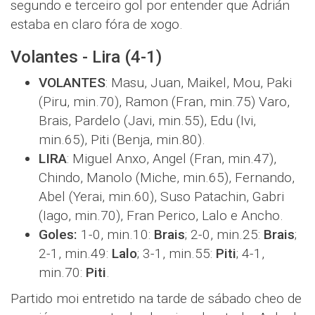
segundo e terceiro gol por entender que Adrián
estaba en claro fóra de xogo.
Volantes - Lira (4-1)
VOLANTES
: Masu, Juan, Maikel, Mou, Paki
(Piru, min.70), Ramon (Fran, min.75) Varo,
Brais, Pardelo (Javi, min.55), Edu (Ivi,
min.65), Piti (Benja, min.80).
LIRA
: Miguel Anxo, Angel (Fran, min.47),
Chindo, Manolo (Miche, min.65), Fernando,
Abel (Yerai, min.60), Suso Patachin, Gabri
(Iago, min.70), Fran Perico, Lalo e Ancho.
Goles:
1-0, min.10:
Brais
; 2-0, min.25:
Brais
;
2-1, min.49:
Lalo
; 3-1, min.55:
Piti
; 4-1,
min.70:
Piti
.
Partido moi entretido na tarde de sábado cheo de