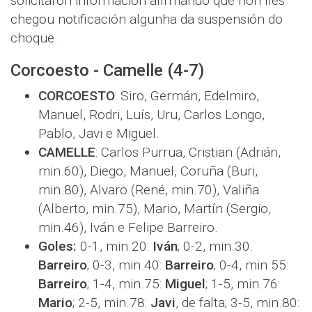
solicitaron información afirmando que non lles
chegou notificación algunha da suspensión do
choque.
Corcoesto - Camelle (4-7)
CORCOESTO
: Siro, Germán, Edelmiro,
Manuel, Rodri, Luís, Uru, Carlos Longo,
Pablo, Javi e Miguel.
CAMELLE
: Carlos Purrua, Cristian (Adrián,
min.60), Diego, Manuel, Coruña (Buri,
min.80), Alvaro (René, min.70), Valiña
(Alberto, min.75), Mario, Martín (Sergio,
min.46), Iván e Felipe Barreiro.
Goles:
0-1, min.20:
Iván
; 0-2, min.30.
Barreiro
; 0-3, min.40:
Barreiro
; 0-4, min.55:
Barreiro
; 1-4, min.75:
Miguel
; 1-5, min.76:
Mario
; 2-5, min.78:
Javi
, de falta; 3-5, min.80: