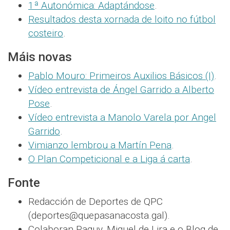
1ª Autonómica: Adaptándose
.
Resultados desta xornada de loito no fútbol
costeiro
.
Máis novas
Pablo Mouro: Primeiros Auxilios Básicos (I)
.
Vídeo entrevista de Ángel Garrido a Alberto
Pose
.
Vídeo entrevista a Manolo Varela por Angel
Garrido
.
Vimianzo lembrou a Martín Pena
.
O Plan Competicional e a Liga á carta
.
Fonte
Redacción de Deportes de QPC
(deportes@quepasanacosta.gal).
Colaboran Paquy, Miguel de Lira e o Blog de