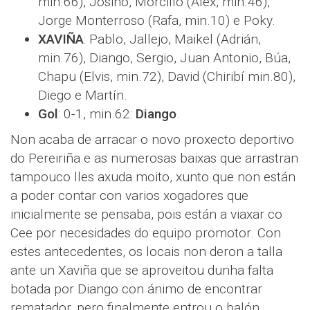
min.66), Josiño, Morcillo (Álex, min.46),
Jorge Monterroso (Rafa, min.10) e Poky.
XAVIÑA
: Pablo, Jallejo, Maikel (Adrián,
min.76), Diango, Sergio, Juan Antonio, Búa,
Chapu (Elvis, min.72), David (Chiribí min.80),
Diego e Martín.
Gol
: 0-1, min.62:
Diango
.
Non acaba de arracar o novo proxecto deportivo
do Pereiriña e as numerosas baixas que arrastran
tampouco lles axuda moito, xunto que non están
a poder contar con varios xogadores que
inicialmente se pensaba, pois están a viaxar co
Cee por necesidades do equipo promotor. Con
estes antecedentes, os locais non deron a talla
ante un Xaviña que se aproveitou dunha falta
botada por Diango con ánimo de encontrar
rematador, pero finalmente entrou o balón