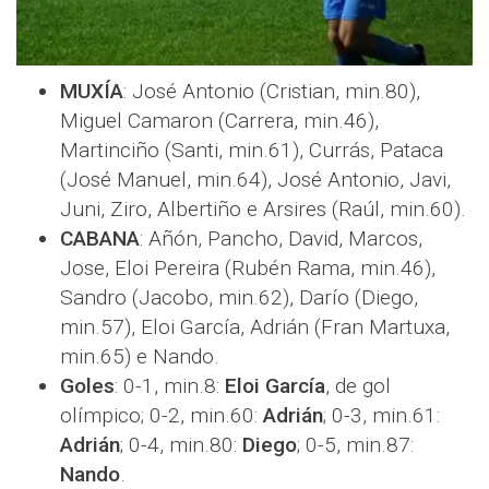
MUXÍA
: José Antonio (Cristian, min.80),
Miguel Camaron (Carrera, min.46),
Martinciño (Santi, min.61), Currás, Pataca
(José Manuel, min.64), José Antonio, Javi,
Juni, Ziro, Albertiño e Arsires (Raúl, min.60).
CABANA
: Añón, Pancho, David, Marcos,
Jose, Eloi Pereira (Rubén Rama, min.46),
Sandro (Jacobo, min.62), Darío (Diego,
min.57), Eloi García, Adrián (Fran Martuxa,
min.65) e Nando.
Goles
: 0-1, min.8:
Eloi García
, de gol
olímpico; 0-2, min.60:
Adrián
; 0-3, min.61:
Adrián
; 0-4, min.80:
Diego
; 0-5, min.87:
Nando
.