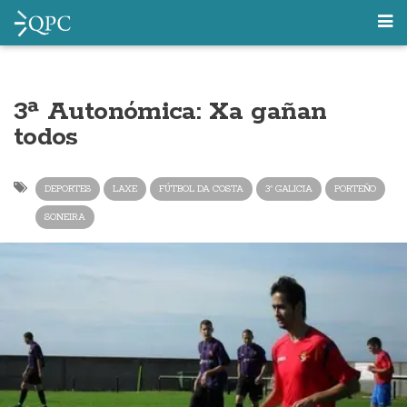
3ª Autonómica: Xa gañan
todos
DEPORTES
LAXE
FÚTBOL DA COSTA
3ª GALICIA
PORTEÑO
SONEIRA