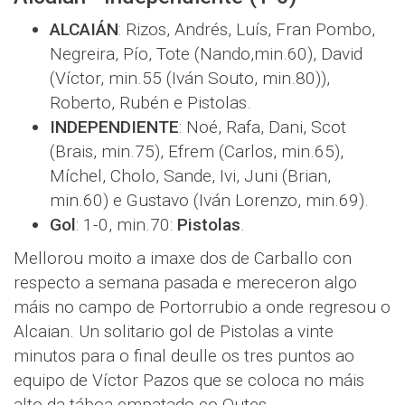
ALCAIÁN
: Rizos, Andrés, Luís, Fran Pombo,
Negreira, Pío, Tote (Nando,min.60), David
(Víctor, min.55 (Iván Souto, min.80)),
Roberto, Rubén e Pistolas.
INDEPENDIENTE
: Noé, Rafa, Dani, Scot
(Brais, min.75), Efrem (Carlos, min.65),
Míchel, Cholo, Sande, Ivi, Juni (Brian,
min.60) e Gustavo (Iván Lorenzo, min.69).
Gol
: 1-0, min.70:
Pistolas
.
Mellorou moito a imaxe dos de Carballo con
respecto a semana pasada e mereceron algo
máis no campo de Portorrubio a onde regresou o
Alcaian. Un solitario gol de Pistolas a vinte
minutos para o final deulle os tres puntos ao
equipo de Víctor Pazos que se coloca no máis
alto da táboa empatado co Outes.