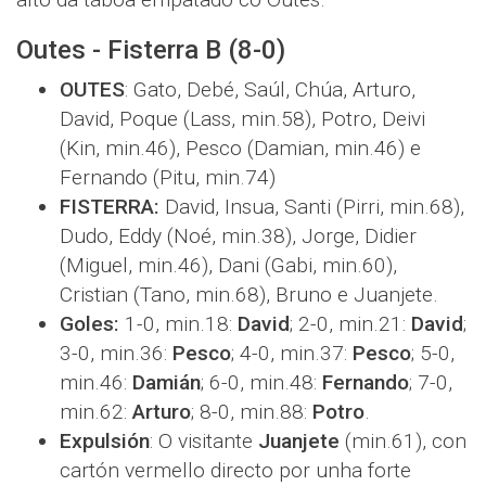
Outes - Fisterra B (8-0)
OUTES
: Gato, Debé, Saúl, Chúa, Arturo,
David, Poque (Lass, min.58), Potro, Deivi
(Kin, min.46), Pesco (Damian, min.46) e
Fernando (Pitu, min.74)
FISTERRA:
David, Insua, Santi (Pirri, min.68),
Dudo, Eddy (Noé, min.38), Jorge, Didier
(Miguel, min.46), Dani (Gabi, min.60),
Cristian (Tano, min.68), Bruno e Juanjete.
Goles:
1-0, min.18:
David
; 2-0, min.21:
David
;
3-0, min.36:
Pesco
; 4-0, min.37:
Pesco
; 5-0,
min.46:
Damián
; 6-0, min.48:
Fernando
; 7-0,
min.62:
Arturo
; 8-0, min.88:
Potro
.
Expulsión
: O visitante
Juanjete
(min.61), con
cartón vermello directo por unha forte