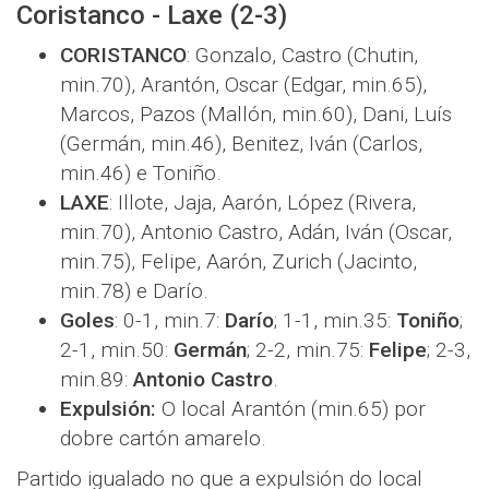
Coristanco - Laxe (2-3)
CORISTANCO
: Gonzalo, Castro (Chutin,
min.70), Arantón, Oscar (Edgar, min.65),
Marcos, Pazos (Mallón, min.60), Dani, Luís
(Germán, min.46), Benitez, Iván (Carlos,
min.46) e Toniño.
LAXE
: Illote, Jaja, Aarón, López (Rivera,
min.70), Antonio Castro, Adán, Iván (Oscar,
min.75), Felipe, Aarón, Zurich (Jacinto,
min.78) e Darío.
Goles
: 0-1, min.7:
Darío
; 1-1, min.35:
Toniño
;
2-1, min.50:
Germán
; 2-2, min.75:
Felipe
; 2-3,
min.89:
Antonio Castro
.
Expulsión:
O local Arantón (min.65) por
dobre cartón amarelo.
Partido igualado no que a expulsión do local