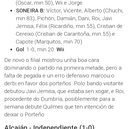
(Oscar, min.50), Wii e Jorge.
SONEIRA B:
Víctor, Vicente, Alberto (Chuchi,
min.83), Pichón, Damián, Dani, Roi, Javi
Jemisa, Félix (Ricardiño, min.55), Cristian de
Cereixo (Cristian de Carantoña, min.55) e
Capote (Marquitos, min.70).
Gol
: 1-0, min.20:
Wii
.
De novo o filial mostrou unha boa cara
dominando o partido na primeira metade, pero a
falta de pegada e un erro defensivo marcou o
derbi en favor dos porteños. Polo bando visitante
debutou Javi Jemisa, que estaba sen xogar, e Roi,
procedente do Dumbría, posiblemente para a
semana debute Quilmes que ten intención de
deixar o Porteño.
Alcaián - Independiente (1-0)