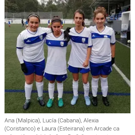
Ana (Malpica), Lucía (Cabana), Alexia
(Coristanco) e Laura (Esteirana) en Arcade ca