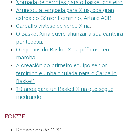
Xornada de derrotas para o basket costeiro
.
Arrincou a tempada para Xiria, coa gran
estrea do Sénior Feminino, Artai e ACB
.
Carballo vístese de verde Xiria
.
O Basket Xiria quere afianzar a súa canteira
pontecesá
.
O equipos do Basket Xiria póñense en
marcha
.
A creación do primeiro equipo sénior
feminino é unha chulada para o Carballo
Basket”
.
10 anos para un Basket Xiria que segue
medrando
.
FONTE
Redacción de QPC