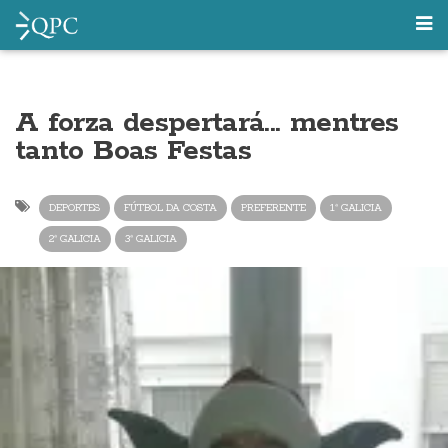
A forza despertará... mentres
tanto Boas Festas
DEPORTES
FÚTBOL DA COSTA
PREFERENTE
1ª GALICIA
2ª GALICIA
3ª GALICIA