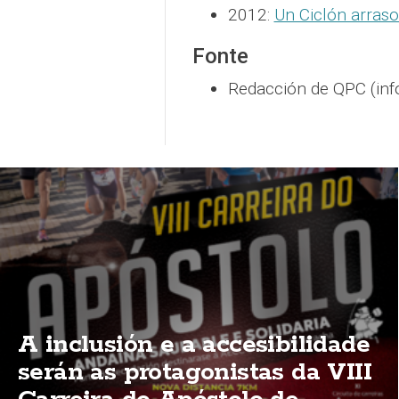
2012:
Un Ciclón arraso
Fonte
Redacción de QPC (inf
A inclusión e a accesibilidade
serán as protagonistas da VIII