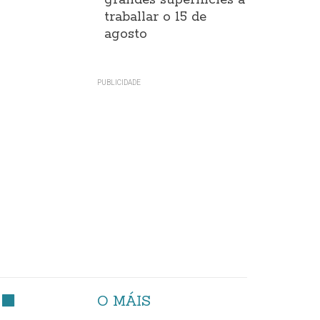
grandes superificies a
traballar o 15 de
agosto
O MÁIS