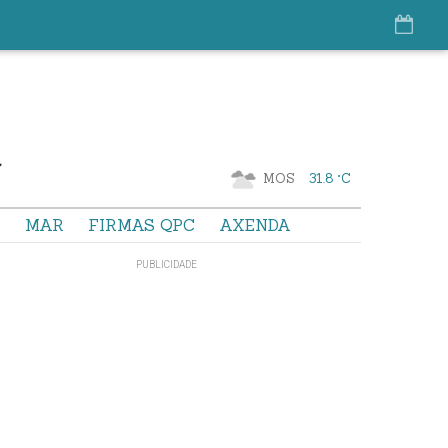
MOS
31.8 °C
S
MAR
FIRMAS QPC
AXENDA