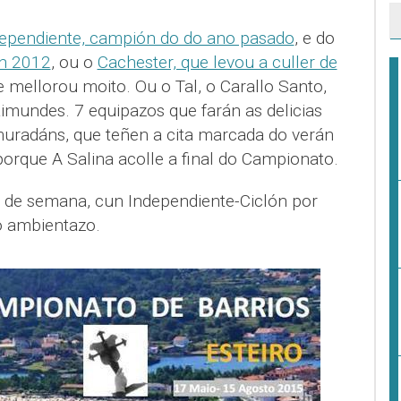
ependiente, campión do do ano pasado
, e do
en 2012
, ou o
Cachester, que levou a culler de
 mellorou moito. Ou o Tal, o Carallo Santo,
aimundes. 7 equipazos que farán as delicias
uradáns, que teñen a cita marcada do verán
orque A Salina acolle a final do Campionato.
in de semana, cun Independiente-Ciclón por
o ambientazo.