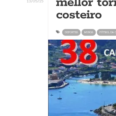
mellor to
13/05/15
costeiro
DEPORTES
MUROS
FÚTBOL DA 