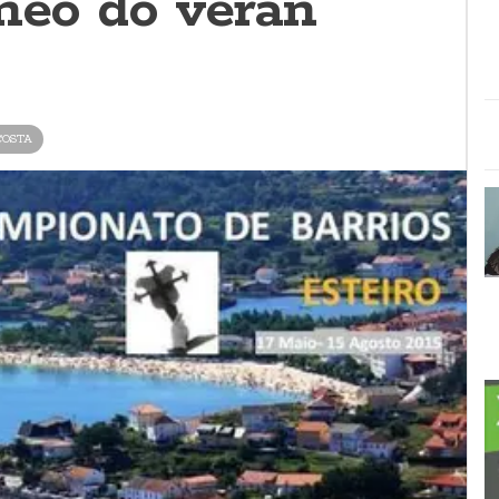
rneo do verán
COSTA