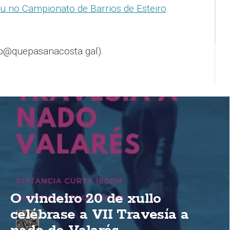
u no Campionato de Barrios de Esteiro
.
o@quepasanacosta.gal).
O vindeiro 20 de xullo
celébrase a VII Travesía a