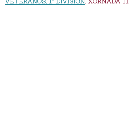
VETERANOS, 1ª DIVISIÓN
, XORNADA 11