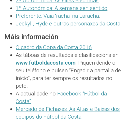
2ª Autonómica: As sillas eléctricas
.
1ª Autonómica: A semana sen sentido
.
Preferente: Vaia ‘racha’ na Laracha
.
Jeckyll, Hyde e outras personaxes da Costa
.
Máis información
O cadro da Copa da Costa 2016
.
As táboas de resultados e clasificacións en
www.futboldacosta.com
. Piquen dende o
seu teléfono e pulsen “Engadir a pantalla de
inicio”, para ter sempre os resultados no
peto.
A actualidade no
Facebook “Fútbol da
Costa”
.
Mercado de Fichaxes: As Altas e Baixas dos
equipos do Fútbol da Costa
.