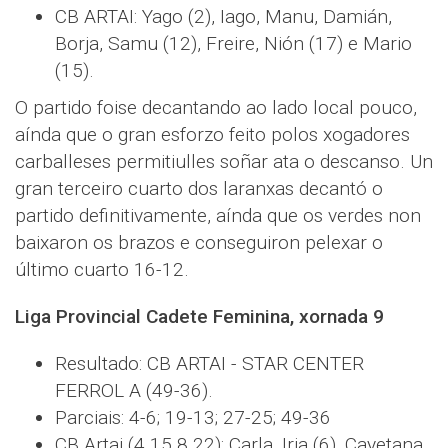
CB ARTAI: Yago (2), Iago, Manu, Damián,
Borja, Samu (12), Freire, Nión (17) e Mario
(15).
O partido foise decantando ao lado local pouco,
aínda que o gran esforzo feito polos xogadores
carballeses permitiulles soñar ata o descanso. Un
gran terceiro cuarto dos laranxas decantó o
partido definitivamente, aínda que os verdes non
baixaron os brazos e conseguiron pelexar o
último cuarto 16-12.
Liga Provincial Cadete Feminina, xornada 9
Resultado: CB ARTAI - STAR CENTER
FERROL A (49-36).
Parciais: 4-6; 19-13; 27-25; 49-36
CB Artai (4 15 8 22): Carla, Iria (6), Cayetana