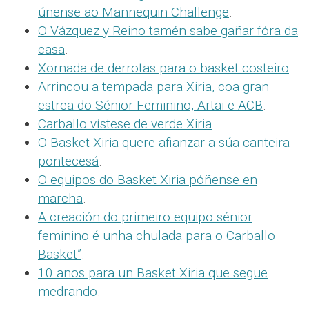
únense ao Mannequin Challenge
.
O Vázquez y Reino tamén sabe gañar fóra da
casa
.
Xornada de derrotas para o basket costeiro
.
Arrincou a tempada para Xiria, coa gran
estrea do Sénior Feminino, Artai e ACB
.
Carballo vístese de verde Xiria
.
O Basket Xiria quere afianzar a súa canteira
pontecesá
.
O equipos do Basket Xiria póñense en
marcha
.
A creación do primeiro equipo sénior
feminino é unha chulada para o Carballo
Basket”
.
10 anos para un Basket Xiria que segue
medrando
.