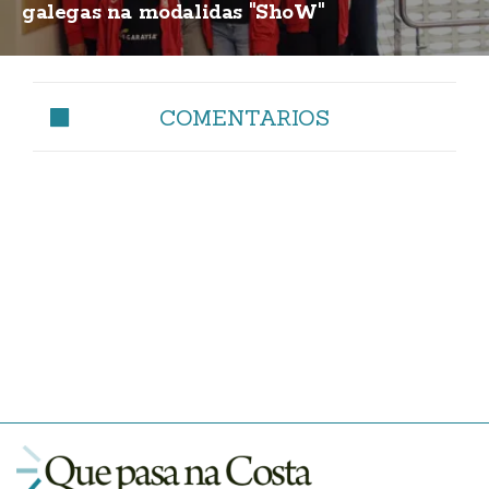
galegas na modalidas "ShoW"
COMENTARIOS