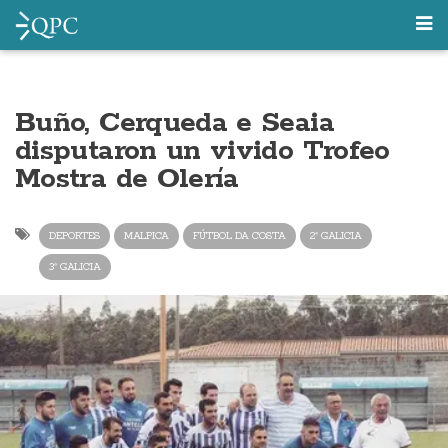
Buño, Cerqueda e Seaia
disputaron un vivido Trofeo
Mostra de Olería
DEPORTES
MALPICA
FÚTBOL DA COSTA
2ª GALICIA
3ª GALICIA