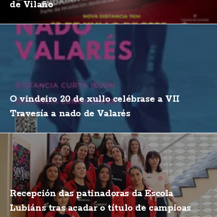
de Vilaño
O vindeiro 20 de xullo celébrase a VII
Travesía a nado de Valarés
Recepción das patinadoras da Escola
Lubiáns tras acadar o título de campioas