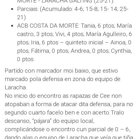
MORTE - LARACHA GALTING (25-21).
Parciais: (Acumulado: 4-6; 15-8; 15- 14; 25-
21)
ACB COSTA DA MORTE: Tania, 6 ptos; María
castro, 3 ptos; Vivi, 4 ptos; María Agulleiro, 6
ptos; Iria, 6 ptos – quinteto inicial – Ainoa, 0
ptos; Fátima, 0 ptos; Andrea, 0 ptos; Cynthia,
0 ptos.
Partido con marcador moi baixo, que estivo
marcado pola defensa en zona do equipo de
Laracha.
No inicio do encontro as rapazas de Cee non
atopaban a forma de atacar dita defensa, para no
segundo cuarto facelo ben e con acerto.Tralo
descanso, “pájara” do equipo local,
complicándose o encontro cun parcial de 0 – 6,
dando alas o equipo de Laracha que veía que tiña