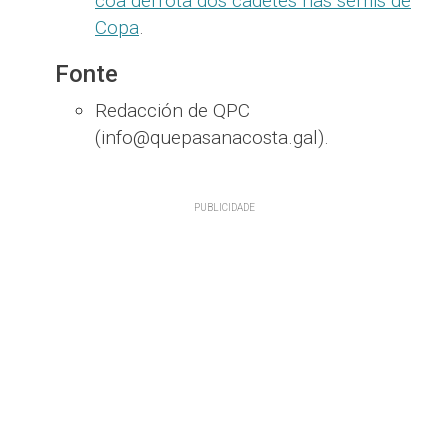
coa derrota dos cadetes nas semis de
Copa
.
Fonte
Redacción de QPC
(info@quepasanacosta.gal).