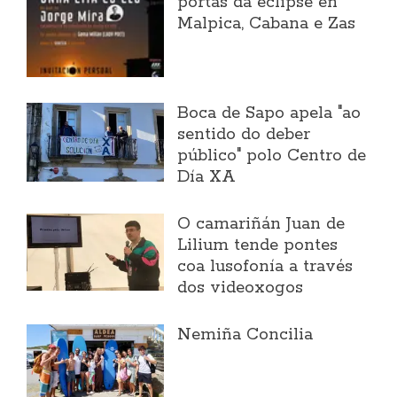
portas da eclipse en
Malpica, Cabana e Zas
Boca de Sapo apela "ao
sentido do deber
público" polo Centro de
Día XA
O camariñán Juan de
Lilium tende pontes
coa lusofonía a través
dos videoxogos
Nemiña Concilia