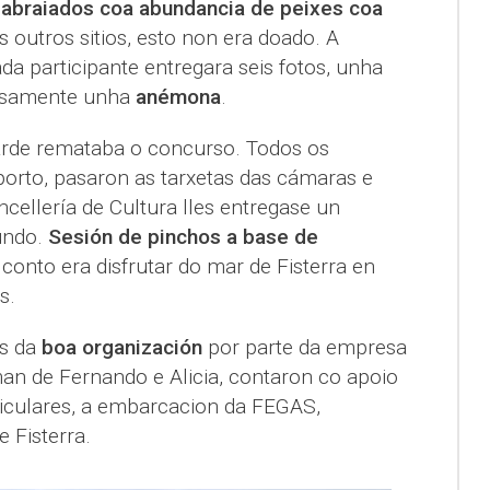
 abraiados coa abundancia de peixes coa
s outros sitios, esto non era doado. A
da participante entregara seis fotos, unha
zosamente unha
anémona
.
tarde remataba o concurso. Todos os
porto, pasaron as tarxetas das cámaras e
cellería de Cultura lles entregase un
undo.
Sesión de pinchos a base de
conto era disfrutar do mar de Fisterra en
s.
is da
boa organización
por parte da empresa
man de Fernando e Alicia, contaron co apoio
ticulares, a embarcacion da FEGAS,
 Fisterra.