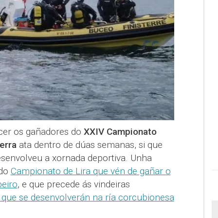
er os gañadores do
XXIV Campionato
erra
ata dentro de dúas semanas, si que
envolveu a xornada deportiva. Unha
 do
Campionato de Lira que vén de gañar o
eiro
, e que precede ás vindeiras
 que se desenvolverán na ría corcubionesa