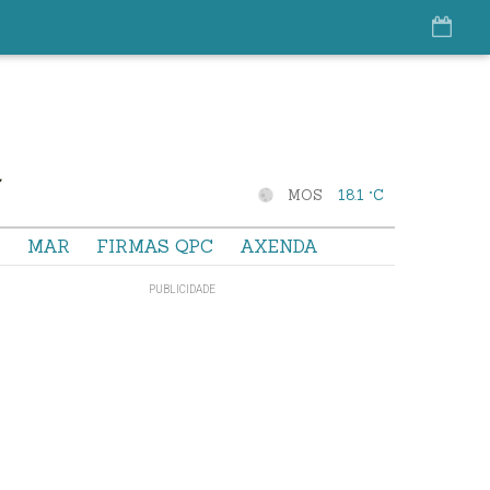
MOS
18.1 °C
S
MAR
FIRMAS QPC
AXENDA