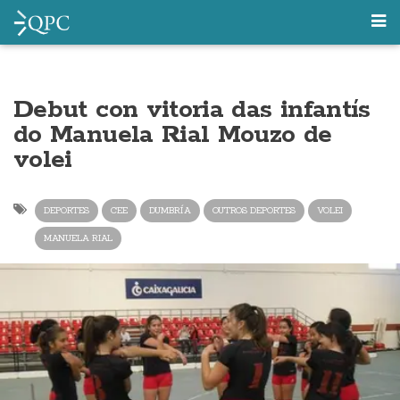
Debut con vitoria das infantís
do Manuela Rial Mouzo de
volei
DEPORTES
CEE
DUMBRÍA
OUTROS DEPORTES
VOLEI
MANUELA RIAL