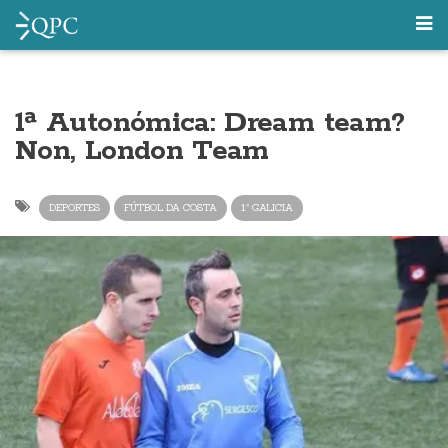
1ª Autonómica: Dream team?
Non, London Team
DEPORTES
FÚTBOL DA COSTA
1ª GALICIA