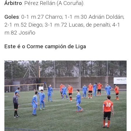
Árbitro
: Pérez Rellán (A Coruña).
Goles
: 0-1 m.27 Charro; 1-1 m.30 Adrián Doldán;
2-1 m.52 Diego; 3-1 m.72 Lucas, de penalti; 4-1
m.82 Josiño
Este é o Corme campión de Liga