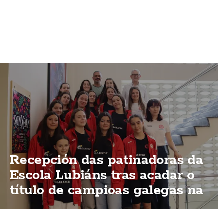
Recepción das patinadoras da
Escola Lubiáns tras acadar o
título de campioas galegas na
modalidas "ShoW"