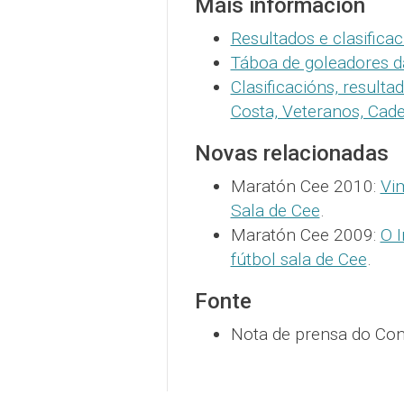
Máis información
Resultados e clasific
Táboa de goleadores 
Clasificacións, resulta
Costa, Veteranos, Cade
Novas relacionadas
Maratón Cee 2010:
Vim
Sala de Cee
.
Maratón Cee 2009:
O I
fútbol sala de Cee
.
Fonte
Nota de prensa do Con