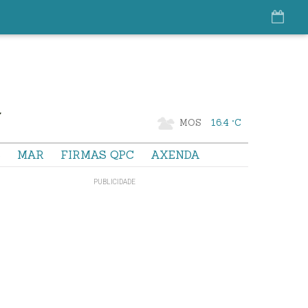
MOS
16.4 °C
S
MAR
FIRMAS QPC
AXENDA