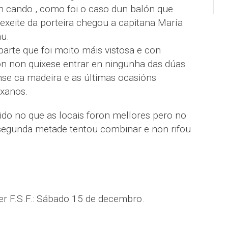
n cando , como foi o caso dun balón que
 rexeite da porteira chegou a capitana María
au.
arte que foi moito máis vistosa e con
ón non quixese entrar en ningunha das dúas
nse ca madeira e as últimas ocasións
nxanos.
ido no que as locais foron mellores pero no
a segunda metade tentou combinar e non rifou
ber F.S.F.: Sábado 15 de decembro.