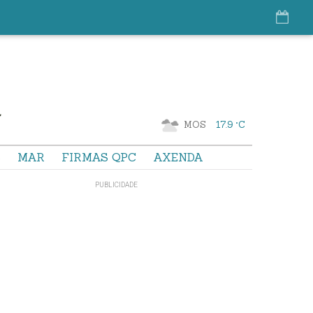
MOS
17.9 °C
S
MAR
FIRMAS QPC
AXENDA