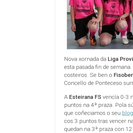
Nova xornada da
Liga Prov
esta pasada fin de semana. 
costeiros. Se ben o
Fisober 
Concello de Ponteceso sum
A
Esteirana FS
vencía 0-3 
puntos na 4ª praza. Pola s
que coñeciamos o seu
blog
cos 3 puntos tras vencer n
quedan na 3ª praza con 12 p