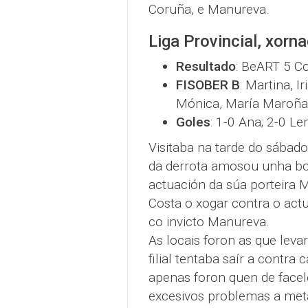
Coruña, e Manureva.
Liga Provincial, xorn
Resultado
: BeART 5 Co
FISOBER B
: Martina, I
Mónica, María Maroñas
Goles
: 1-0 Ana; 2-0 Le
Visitaba na tarde do sábado 
da derrota amosou unha bo
actuación da súa porteira M
Costa o xogar contra o act
co invicto Manureva.
As locais foron as que lev
filial tentaba saír a contra
apenas foron quen de facelo
excesivos problemas a meta