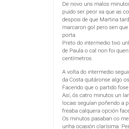
De novo uns malos minutos 
puido ser peor xa que as co
despois de que Martina tar
marcaron gol pero sen que
porta.
Preto do intermedio tivo un
de Paula o cal non foi que
centímetros.
A volta do intermedio segu
da Costa quitáronse algo o
Facendo que o partido fose
Así, ós catro minutos un la
locais seguían poñendo a p
freaba calquera opción fac
Os minutos pasaban co me
unha ocasión clarísima. Pe