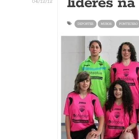
líderes na
04/12/12
DEPORTES
MUROS
PONTECESO