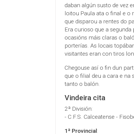
daban algún susto de vez e
loitou Paula ata o final e o
que disparou a rentes do p
Era curioso que a segunda p
ocasións máis claras o bal
porterías. As locais topába
visitantes eran con tiros lo
Chegouse así o fin dun part
que o filial deu a cara e n
tanto o balón.
Vindeira cita
2ª División:
- C.F.S. Calceatense - Fiso
1ª Provincial
: