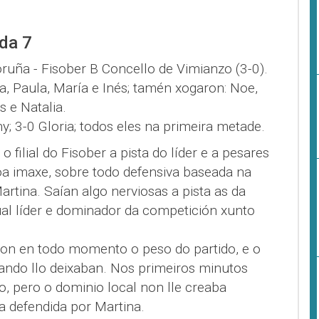
ada 7
ruña - Fisober B Concello de Vimianzo (3-0).
ria, Paula, María e Inés; tamén xogaron: Noe,
 e Natalia.
ny; 3-0 Gloria; todos eles na primeira metade.
o filial do Fisober a pista do líder e a pesares
a imaxe, sobre todo defensiva baseada na
artina. Saían algo nerviosas a pista as da
ual líder e dominador da competición xunto
aron en todo momento o peso do partido, e o
 cando llo deixaban. Nos primeiros minutos
, pero o dominio local non lle creaba
 defendida por Martina.