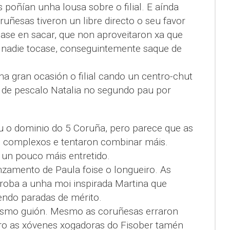
poñían unha lousa sobre o filial. E aínda
ruñesas tiveron un libre directo o seu favor
dase en sacar, que non aproveitaron xa que
 nadie tocase, conseguintemente saque de
ha gran ocasión o filial cando un centro-chut
n de pescalo Natalia no segundo pau por
iu o dominio do 5 Coruña, pero parece que as
s complexos e tentaron combinar máis.
 un pouco máis entretido.
nzamento de Paula foise o longueiro. As
roba a unha moi inspirada Martina que
endo paradas de mérito.
smo guión. Mesmo as coruñesas erraron
ro as xóvenes xogadoras do Fisober tamén