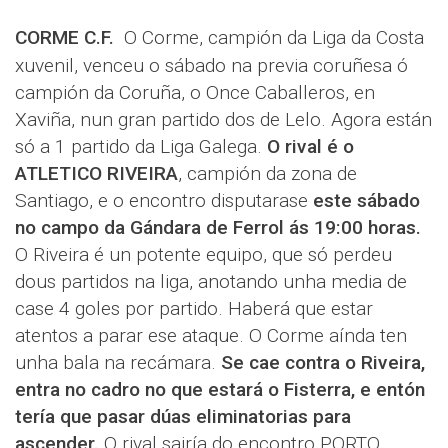
CORME C.F.
O Corme, campión da Liga da Costa
xuvenil, venceu o sábado na previa coruñesa ó
campión da Coruña, o Once Caballeros, en
Xaviña, nun gran partido dos de Lelo. Agora están
só a 1 partido da Liga Galega.
O rival é o
ATLETICO RIVEIRA
, campión da zona de
Santiago, e o encontro disputarase
este sábado
no campo da Gándara de Ferrol ás 19:00 horas.
O Riveira é un potente equipo, que só perdeu
dous partidos na liga, anotando unha media de
case 4 goles por partido. Haberá que estar
atentos a parar ese ataque. O Corme aínda ten
unha bala na recámara.
Se cae contra o Riveira,
entra no cadro no que estará o Fisterra, e entón
tería que pasar dúas eliminatorias para
ascender.
O rival sairía do encontro PORTO