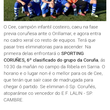
O Cee, campión infantil costeiro, caeu na fase
previa coruñesa ante o Orillamar, e agora entra
no cadro xeral co resto de equipos. Terá que
pasar tres eliminatorias para ascender. Na
primeira delas enfrontará o
SPORTING
CORUÑES, 6º clasificado do grupo da Coruña
, ás
10:30 da mañán no campo da Ribela en Sarria. O
horario e o lugar non é o mellor para os de Cee,
que terán que saír case de madrugada para
chegar ó partido. Se eliminan ó Sp. Coruñés,
atoparánse co vencedor do E.F. LALIN - SP.
CAMBRE.