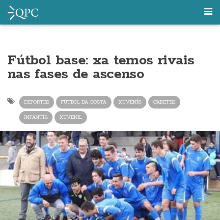
Fútbol base: xa temos rivais
nas fases de ascenso
DEPORTES
FÚTBOL DA COSTA
XUVENÍS
CADETES
INFANTÍS
XUVENIL