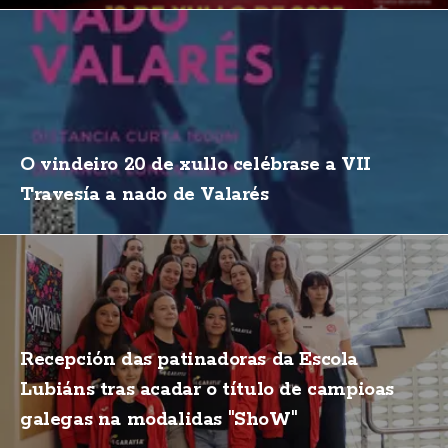
O vindeiro 20 de xullo celébrase a VII
Travesía a nado de Valarés
Recepción das patinadoras da Escola
Lubiáns tras acadar o título de campioas
galegas na modalidas "ShoW"