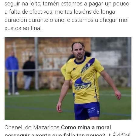
seguir na loita; tamén estamos a pagar un pouco
a falta de efectivos, moitas lesións de longa
duración durante o ano, e estamos a chegar moi
xustos ao final.
Chenel, do Mazaricos
Como mina a moral
perseguir a xente que falla tan pouco?
J
: É difícil