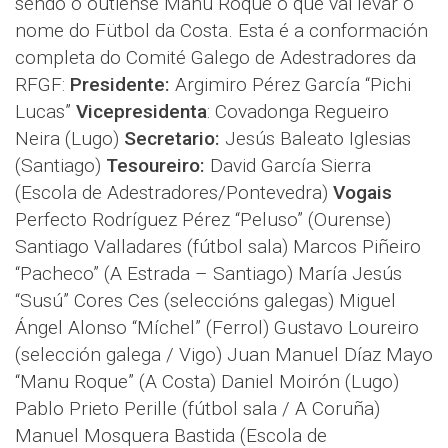
sendo o outiense Manu Roque o que vai levar o
nome do Fütbol da Costa. Esta é a conformación
completa do Comité Galego de Adestradores da
RFGF:
Presidente:
Argimiro Pérez García “Pichi
Lucas”
Vicepresidenta
: Covadonga Regueiro
Neira (Lugo)
Secretario:
Jesús Baleato Iglesias
(Santiago)
Tesoureiro:
David García Sierra
(Escola de Adestradores/Pontevedra)
Vogais
Perfecto Rodríguez Pérez “Peluso” (Ourense)
Santiago Valladares (fútbol sala) Marcos Piñeiro
“Pacheco” (A Estrada – Santiago) María Jesús
“Susú” Cores Ces (seleccións galegas) Miguel
Ángel Alonso “Míchel” (Ferrol) Gustavo Loureiro
(selección galega / Vigo) Juan Manuel Díaz Mayo
“Manu Roque” (A Costa) Daniel Moirón (Lugo)
Pablo Prieto Perille (fútbol sala / A Coruña)
Manuel Mosquera Bastida (Escola de