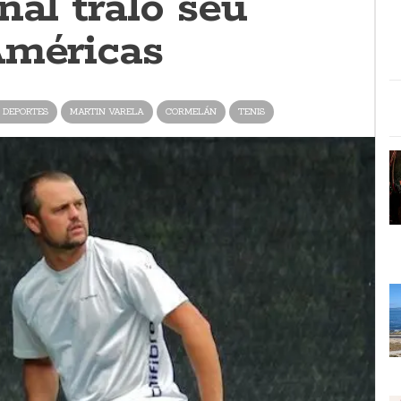
nal tralo seu
Américas
 DEPORTES
MARTIN VARELA
CORMELÁN
TENIS