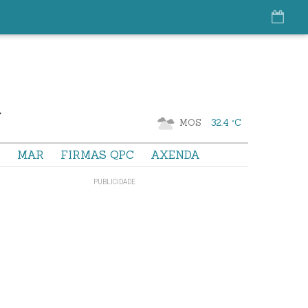
MOS
32.4 °C
S
MAR
FIRMAS QPC
AXENDA