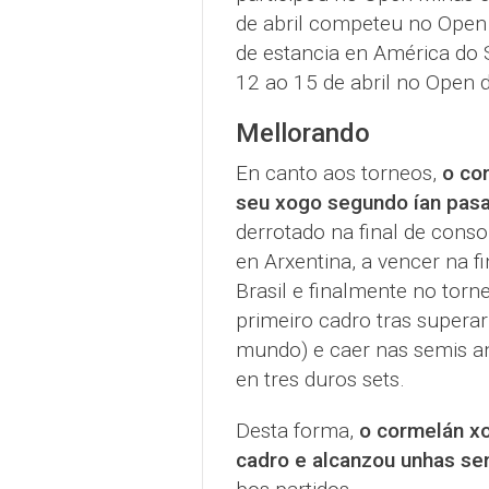
de abril competeu no Ope
de estancia en América do 
12 ao 15 de abril no Open d
Mellorando
En canto aos torneos,
o co
seu xogo segundo ían pas
derrotado na final de conso
en Arxentina, a vencer na f
Brasil e finalmente no torn
primeiro cadro tras superar
mundo) e caer nas semis a
en tres duros sets.
Desta forma,
o cormelán xo
cadro e alcanzou unhas sem