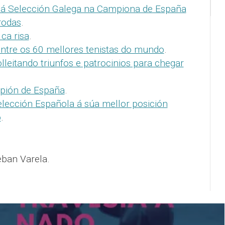
e á Selección Galega na Campiona de España
rodas
.
ca risa
.
entre os 60 mellores tenistas do mundo
.
lleitando triunfos e patrocinios para chegar
mpión de España
.
elección Española á súa mellor posición
o
.
eban Varela.