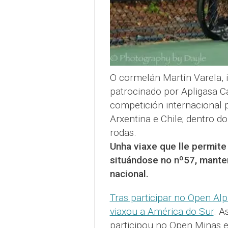
O cormelán Martín Varela, 
patrocinado por Apligasa C
competición internacional p
Arxentina e Chile; dentro do
rodas.
Unha viaxe que lle permite
situándose no nº57, mante
nacional.
Tras participar no Open Alp
viaxou a América do Sur
. A
participou no Open Minas 