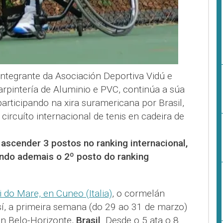
integrante da Asociación Deportiva Vidú e
arpintería de Aluminio e PVC, continúa a súa
articipando na xira suramericana por Brasil,
 circuíto internacional de tenis en cadeira de
 ascender 3 postos no ranking internacional,
ndo ademais o 2º posto do ranking
i do Mare, en Cuneo (Italia)
, o cormelán
sí, a primeira semana (do 29 ao 31 de marzo)
en Belo-Horizonte,
Brasil
. Desde o 5 ata o 8