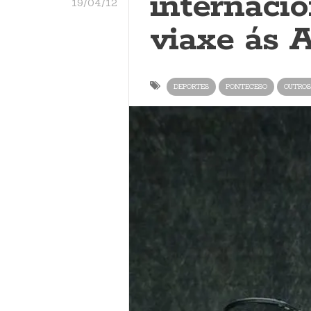
internacio
19/04/12
viaxe ás 
DEPORTES
PONTECESO
OUTROS