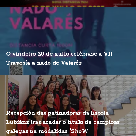
O vindeiro 20 de xullo celébrase a VII
Travesía a nado de Valarés
Recepción das patinadoras da Escola
Lubiáns tras acadar o título de campioas
galegas na modalidas "ShoW"