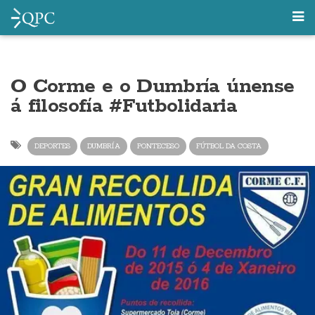
O Corme e o Dumbría únense
á filosofía #Futbolidaria
DEPORTES
DUMBRÍA
PONTECESO
FÚTBOL DA COSTA