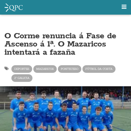
O Corme renuncia á Fase de
Ascenso á 1ª. O Mazaricos
intentará a fazaña
DEPORTES
MAZARICOS
PONTECESO
FÚTBOL DA COSTA
2ª GALICIA